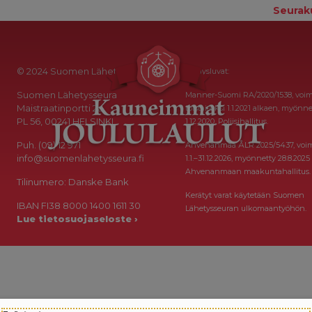
Seurak
© 2024 Suomen Lähetysseura
Keräysluvat:
Suomen Lähetysseura
Manner-Suomi RA/2020/1538, voi
Maistraatinportti 2a
toistaiseksi 1.1.2021 alkaen, myönne
PL 56, 00241 HELSINKI
1.12.2020, Poliisihallitus.
Puh. (09) 12 971
Ahvenanmaa ÅLR 2025/5437, voi
info@suomenlahetysseura.fi
1.1.–31.12.2026, myönnetty 28.8.2025
Ahvenanmaan maakuntahallitus.
Tilinumero: Danske Bank
Kerätyt varat käytetään Suomen
IBAN FI38 8000 1400 1611 30
Lähetysseuran ulkomaantyöhön.
Lue tietosuojaseloste ›