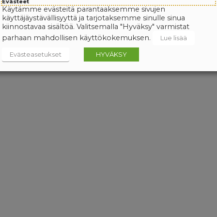
Evästeet
Käytämme evästeitä parantaaksemme sivujen
käyttäjäystävällisyyttä ja tarjotaksemme sinulle sinua
kiinnostavaa sisältöä. Valitsemalla "Hyväksy" varmistat
parhaan mahdollisen käyttökokemuksen.
Lue lisää
Evästeasetukset
HYVÄKSY