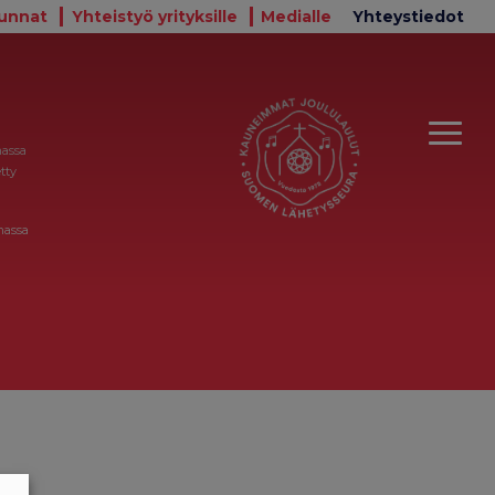
unnat
Yhteistyö yrityksille
Medialle
Yhteystiedot
massa
tty
massa