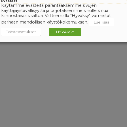
Evästeet
Käytämme evästeitä parantaaksemme sivujen
käyttäjäystävällisyyttä ja tarjotaksemme sinulle sinua
kiinnostavaa sisältöä. Valitsemalla "Hyväksy" varmistat
parhaan mahdollisen käyttökokemuksen.
Lue lisää
Evästeasetukset
HYVÄKSY