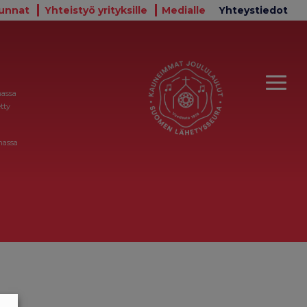
unnat
Yhteistyö yrityksille
Medialle
Yhteystiedot
massa
tty
massa