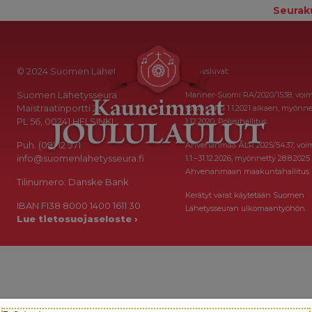
Seurak
© 2024 Suomen Lähetysseura
Keräysluvat:
Suomen Lähetysseura
Manner-Suomi RA/2020/1538, voi
Maistraatinportti 2a
toistaiseksi 1.1.2021 alkaen, myönne
PL 56, 00241 HELSINKI
1.12.2020, Poliisihallitus.
Puh. (09) 12 971
Ahvenanmaa ÅLR 2025/5437, voi
info@suomenlahetysseura.fi
1.1.–31.12.2026, myönnetty 28.8.2025
Ahvenanmaan maakuntahallitus.
Tilinumero: Danske Bank
Kerätyt varat käytetään Suomen
IBAN FI38 8000 1400 1611 30
Lähetysseuran ulkomaantyöhön.
Lue tietosuojaseloste ›