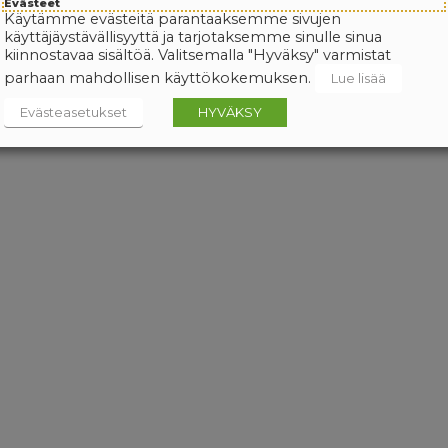
Evästeet
Käytämme evästeitä parantaaksemme sivujen
käyttäjäystävällisyyttä ja tarjotaksemme sinulle sinua
kiinnostavaa sisältöä. Valitsemalla "Hyväksy" varmistat
parhaan mahdollisen käyttökokemuksen.
Lue lisää
Evästeasetukset
HYVÄKSY