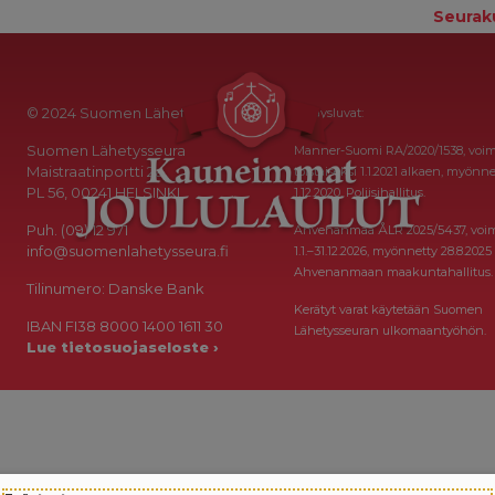
Seurak
© 2024 Suomen Lähetysseura
Keräysluvat:
Suomen Lähetysseura
Manner-Suomi RA/2020/1538, voi
Maistraatinportti 2a
toistaiseksi 1.1.2021 alkaen, myönne
PL 56, 00241 HELSINKI
1.12.2020, Poliisihallitus.
Puh. (09) 12 971
Ahvenanmaa ÅLR 2025/5437, voi
info@suomenlahetysseura.fi
1.1.–31.12.2026, myönnetty 28.8.2025
Ahvenanmaan maakuntahallitus.
Tilinumero: Danske Bank
Kerätyt varat käytetään Suomen
IBAN FI38 8000 1400 1611 30
Lähetysseuran ulkomaantyöhön.
Lue tietosuojaseloste ›