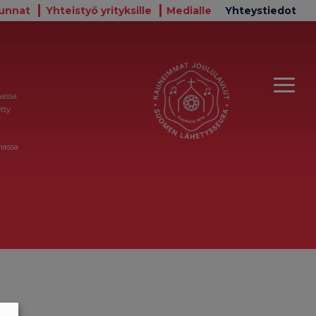
unnat
Yhteistyö yrityksille
Medialle
Yhteystiedot
massa
tty
massa