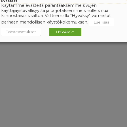
Evästeet
Käytämme evästeitä parantaaksemme sivujen
käyttäjäystävällisyyttä ja tarjotaksemme sinulle sinua
kiinnostavaa sisältöä. Valitsemalla "Hyväksy" varmistat
parhaan mahdollisen käyttökokemuksen.
Lue lisää
Evästeasetukset
HYVÄKSY