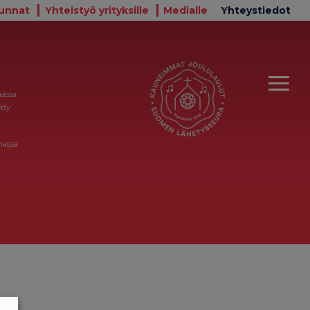
unnat
Yhteistyö yrityksille
Medialle
Yhteystiedot
massa
tty
massa