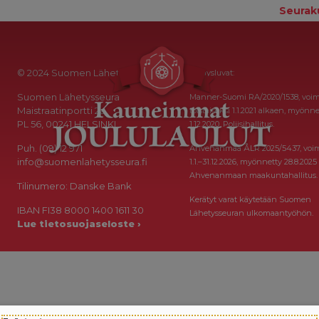
Seurak
© 2024 Suomen Lähetysseura
Keräysluvat:
Suomen Lähetysseura
Manner-Suomi RA/2020/1538, voi
Maistraatinportti 2a
toistaiseksi 1.1.2021 alkaen, myönne
PL 56, 00241 HELSINKI
1.12.2020, Poliisihallitus.
Puh. (09) 12 971
Ahvenanmaa ÅLR 2025/5437, voi
info@suomenlahetysseura.fi
1.1.–31.12.2026, myönnetty 28.8.2025
Ahvenanmaan maakuntahallitus.
Tilinumero: Danske Bank
Kerätyt varat käytetään Suomen
IBAN FI38 8000 1400 1611 30
Lähetysseuran ulkomaantyöhön.
Lue tietosuojaseloste ›