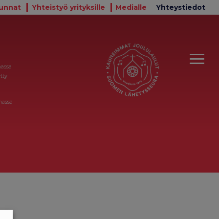
unnat
Yhteistyö yrityksille
Medialle
Yhteystiedot
massa
tty
massa