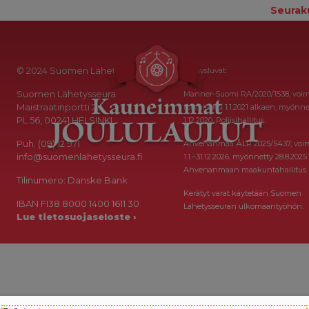
Seurak
© 2024 Suomen Lähetysseura
Keräysluvat:
Suomen Lähetysseura
Manner-Suomi RA/2020/1538, voi
Maistraatinportti 2a
toistaiseksi 1.1.2021 alkaen, myönne
PL 56, 00241 HELSINKI
1.12.2020, Poliisihallitus.
Puh. (09) 12 971
Ahvenanmaa ÅLR 2025/5437, voi
info@suomenlahetysseura.fi
1.1.–31.12.2026, myönnetty 28.8.2025
Ahvenanmaan maakuntahallitus.
Tilinumero: Danske Bank
Kerätyt varat käytetään Suomen
IBAN FI38 8000 1400 1611 30
Lähetysseuran ulkomaantyöhön.
Lue tietosuojaseloste ›