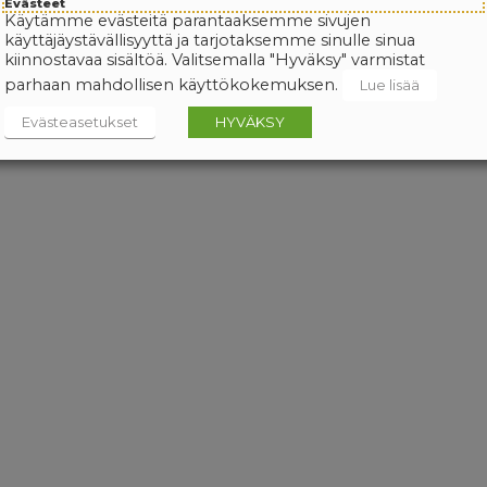
Evästeet
Käytämme evästeitä parantaaksemme sivujen
käyttäjäystävällisyyttä ja tarjotaksemme sinulle sinua
kiinnostavaa sisältöä. Valitsemalla "Hyväksy" varmistat
parhaan mahdollisen käyttökokemuksen.
Lue lisää
Evästeasetukset
HYVÄKSY