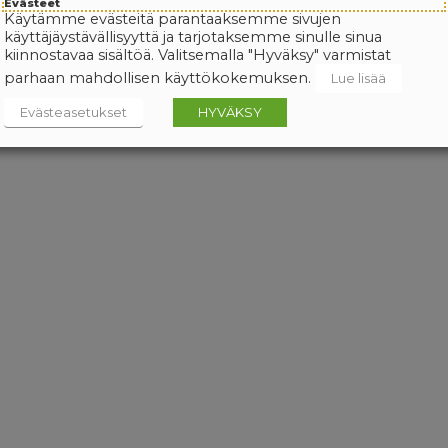
Evästeet
Käytämme evästeitä parantaaksemme sivujen
käyttäjäystävällisyyttä ja tarjotaksemme sinulle sinua
kiinnostavaa sisältöä. Valitsemalla "Hyväksy" varmistat
parhaan mahdollisen käyttökokemuksen.
Lue lisää
Evästeasetukset
HYVÄKSY