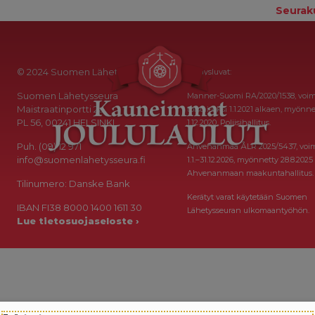
Seurak
© 2024 Suomen Lähetysseura
Keräysluvat:
Suomen Lähetysseura
Manner-Suomi RA/2020/1538, voi
Maistraatinportti 2a
toistaiseksi 1.1.2021 alkaen, myönne
PL 56, 00241 HELSINKI
1.12.2020, Poliisihallitus.
Puh. (09) 12 971
Ahvenanmaa ÅLR 2025/5437, voi
info@suomenlahetysseura.fi
1.1.–31.12.2026, myönnetty 28.8.2025
Ahvenanmaan maakuntahallitus.
Tilinumero: Danske Bank
Kerätyt varat käytetään Suomen
IBAN FI38 8000 1400 1611 30
Lähetysseuran ulkomaantyöhön.
Lue tietosuojaseloste ›