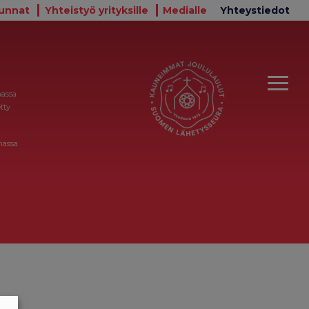
unnat
Yhteistyö yrityksille
Medialle
Yhteystiedot
massa
tty
massa