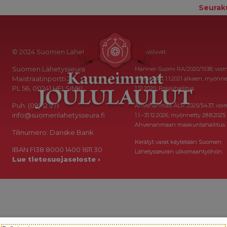
Seurak
© 2024 Suomen Lähetysseura
Keräysluvat:
Suomen Lähetysseura
Manner-Suomi RA/2020/1538, voi
Maistraatinportti 2a
toistaiseksi 1.1.2021 alkaen, myönne
PL 56, 00241 HELSINKI
1.12.2020, Poliisihallitus.
Puh. (09) 12 971
Ahvenanmaa ÅLR 2025/5437, voi
info@suomenlahetysseura.fi
1.1.–31.12.2026, myönnetty 28.8.2025
Ahvenanmaan maakuntahallitus.
Tilinumero: Danske Bank
Kerätyt varat käytetään Suomen
IBAN FI38 8000 1400 1611 30
Lähetysseuran ulkomaantyöhön.
Lue tietosuojaseloste ›