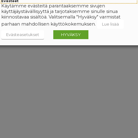
Evästeet
Käytämme evästeitä parantaaksemme sivujen
käyttäjäystävällisyyttä ja tarjotaksemme sinulle sinua
kiinnostavaa sisältöä. Valitsemalla "Hyväksy" varmistat
parhaan mahdollisen käyttökokemuksen.
Lue lisää
Evästeasetukset
HYVÄKSY