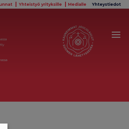
unnat
Yhteistyö yrityksille
Medialle
Yhteystiedot
massa
tty
massa