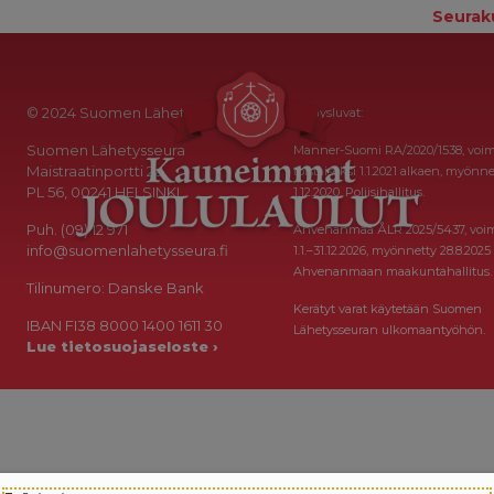
Seurak
© 2024 Suomen Lähetysseura
Keräysluvat:
Suomen Lähetysseura
Manner-Suomi RA/2020/1538, voi
Maistraatinportti 2a
toistaiseksi 1.1.2021 alkaen, myönne
PL 56, 00241 HELSINKI
1.12.2020, Poliisihallitus.
Puh. (09) 12 971
Ahvenanmaa ÅLR 2025/5437, voi
info@suomenlahetysseura.fi
1.1.–31.12.2026, myönnetty 28.8.2025
Ahvenanmaan maakuntahallitus.
Tilinumero: Danske Bank
Kerätyt varat käytetään Suomen
IBAN FI38 8000 1400 1611 30
Lähetysseuran ulkomaantyöhön.
Lue tietosuojaseloste ›