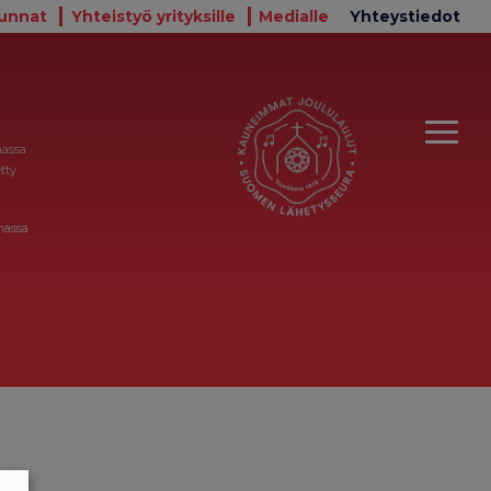
unnat
Yhteistyö yrityksille
Medialle
Yhteystiedot
massa
tty
massa