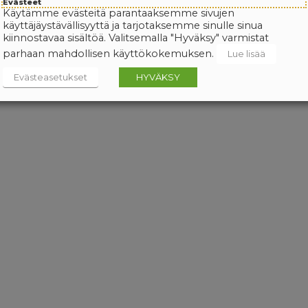
Evästeet
Käytämme evästeitä parantaaksemme sivujen
käyttäjäystävällisyyttä ja tarjotaksemme sinulle sinua
kiinnostavaa sisältöä. Valitsemalla "Hyväksy" varmistat
parhaan mahdollisen käyttökokemuksen.
Lue lisää
Evästeasetukset
HYVÄKSY