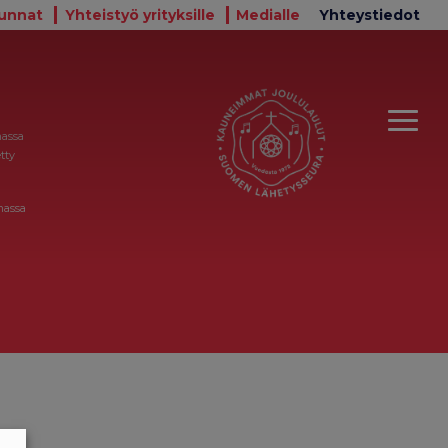
unnat
Yhteistyö yrityksille
Medialle
Yhteystiedot
massa
tty
massa