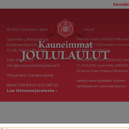
Seurak
© 2024 Suomen Lähetysseura
Keräysluvat:
Suomen Lähetysseura
Manner-Suomi RA/2020/1538, voi
Maistraatinportti 2a
toistaiseksi 1.1.2021 alkaen, myönne
PL 56, 00241 HELSINKI
1.12.2020, Poliisihallitus.
Puh. (09) 12 971
Ahvenanmaa ÅLR 2025/5437, voi
info@suomenlahetysseura.fi
1.1.–31.12.2026, myönnetty 28.8.2025
Ahvenanmaan maakuntahallitus.
Tilinumero: Danske Bank
Kerätyt varat käytetään Suomen
IBAN FI38 8000 1400 1611 30
Lähetysseuran ulkomaantyöhön.
Lue tietosuojaseloste ›