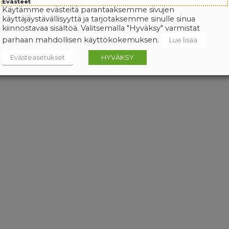
Evästeet
Käytämme evästeitä parantaaksemme sivujen
käyttäjäystävällisyyttä ja tarjotaksemme sinulle sinua
kiinnostavaa sisältöä. Valitsemalla "Hyväksy" varmistat
parhaan mahdollisen käyttökokemuksen.
Lue lisää
Evästeasetukset
HYVÄKSY