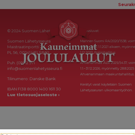
Seurak
© 2024 Suomen Lähetysseura
Keräysluvat:
Suomen Lähetysseura
Manner-Suomi RA/2020/1538, voi
Maistraatinportti 2a
toistaiseksi 1.1.2021 alkaen, myönne
PL 56, 00241 HELSINKI
1.12.2020, Poliisihallitus.
Puh. (09) 12 971
Ahvenanmaa ÅLR 2025/5437, voi
info@suomenlahetysseura.fi
1.1.–31.12.2026, myönnetty 28.8.2025
Ahvenanmaan maakuntahallitus.
Tilinumero: Danske Bank
Kerätyt varat käytetään Suomen
IBAN FI38 8000 1400 1611 30
Lähetysseuran ulkomaantyöhön.
Lue tietosuojaseloste ›