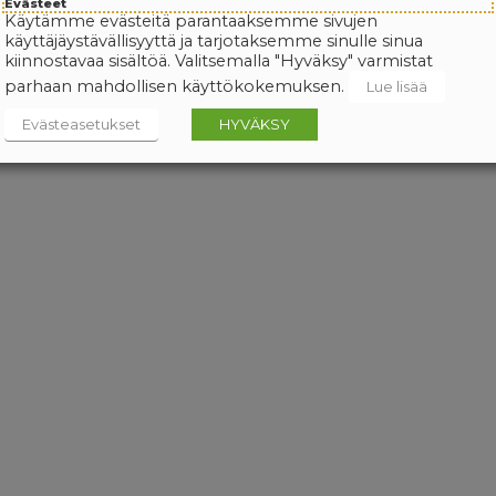
Evästeet
Käytämme evästeitä parantaaksemme sivujen
käyttäjäystävällisyyttä ja tarjotaksemme sinulle sinua
kiinnostavaa sisältöä. Valitsemalla "Hyväksy" varmistat
parhaan mahdollisen käyttökokemuksen.
Lue lisää
Evästeasetukset
HYVÄKSY