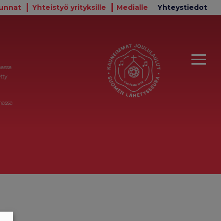
unnat
Yhteistyö yrityksille
Medialle
Yhteystiedot
massa
tty
massa