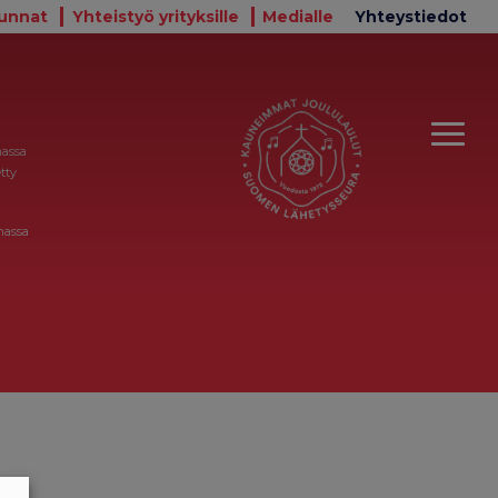
unnat
Yhteistyö yrityksille
Medialle
Yhteystiedot
massa
tty
massa