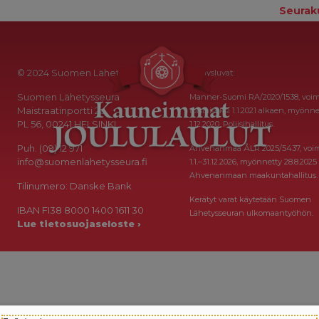
Seurak
© 2024 Suomen Lähetysseura
Keräysluvat:
Suomen Lähetysseura
Manner-Suomi RA/2020/1538, voi
Maistraatinportti 2a
toistaiseksi 1.1.2021 alkaen, myönne
PL 56, 00241 HELSINKI
1.12.2020, Poliisihallitus.
Puh. (09) 12 971
Ahvenanmaa ÅLR 2025/5437, voi
info@suomenlahetysseura.fi
1.1.–31.12.2026, myönnetty 28.8.2025
Ahvenanmaan maakuntahallitus.
Tilinumero: Danske Bank
Kerätyt varat käytetään Suomen
IBAN FI38 8000 1400 1611 30
Lähetysseuran ulkomaantyöhön.
Lue tietosuojaseloste ›