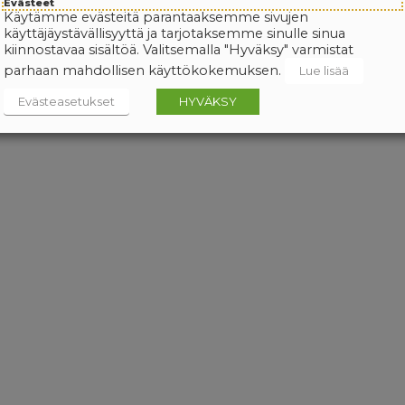
Evästeet
Käytämme evästeitä parantaaksemme sivujen
käyttäjäystävällisyyttä ja tarjotaksemme sinulle sinua
kiinnostavaa sisältöä. Valitsemalla "Hyväksy" varmistat
parhaan mahdollisen käyttökokemuksen.
Lue lisää
Evästeasetukset
HYVÄKSY