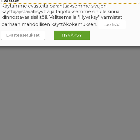
Evästeet
Käytämme evästeitä parantaaksemme sivujen
käyttäjäystävällisyyttä ja tarjotaksemme sinulle sinua
kiinnostavaa sisältöä. Valitsemalla "Hyväksy" varmistat
parhaan mahdollisen käyttökokemuksen.
Lue lisää
Evästeasetukset
HYVÄKSY