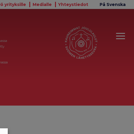
ö yrityksille
Medialle
Yhteystiedot
På Svenska
massa
tty
massa