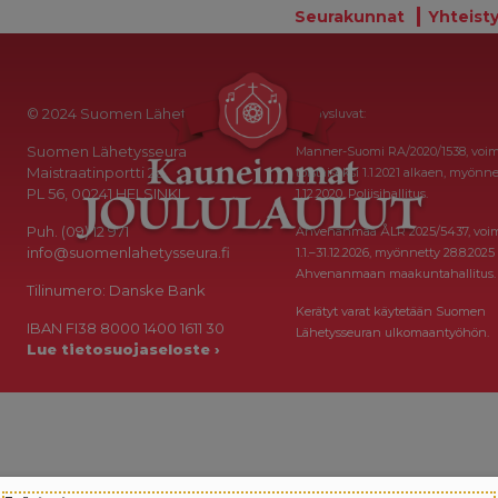
Seurakunnat
Yhteisty
© 2024 Suomen Lähetysseura
Keräysluvat:
Suomen Lähetysseura
Manner-Suomi RA/2020/1538, voi
Maistraatinportti 2a
toistaiseksi 1.1.2021 alkaen, myönne
PL 56, 00241 HELSINKI
1.12.2020, Poliisihallitus.
Puh. (09) 12 971
Ahvenanmaa ÅLR 2025/5437, voi
info@suomenlahetysseura.fi
1.1.–31.12.2026, myönnetty 28.8.2025
Ahvenanmaan maakuntahallitus.
Tilinumero: Danske Bank
Kerätyt varat käytetään Suomen
IBAN FI38 8000 1400 1611 30
Lähetysseuran ulkomaantyöhön.
Lue tietosuojaseloste ›