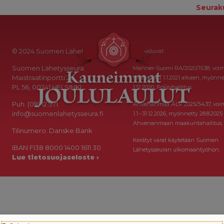
Seurak
© 2024 Suomen Lähetysseura
Keräysluvat:
Suomen Lähetysseura
Manner-Suomi RA/2020/1538, voi
Maistraatinportti 2a
toistaiseksi 1.1.2021 alkaen, myönne
PL 56, 00241 HELSINKI
1.12.2020, Poliisihallitus.
Puh. (09) 12 971
Ahvenanmaa ÅLR 2025/5437, voi
info@suomenlahetysseura.fi
1.1.–31.12.2026, myönnetty 28.8.2025
Ahvenanmaan maakuntahallitus.
Tilinumero: Danske Bank
Kerätyt varat käytetään Suomen
IBAN FI38 8000 1400 1611 30
Lähetysseuran ulkomaantyöhön.
Lue tietosuojaseloste ›