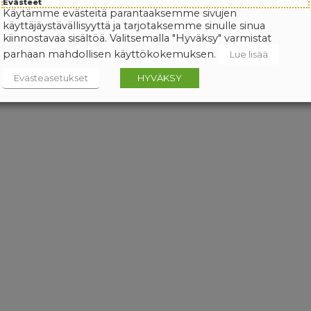
Evästeet
Käytämme evästeitä parantaaksemme sivujen
käyttäjäystävällisyyttä ja tarjotaksemme sinulle sinua
kiinnostavaa sisältöä. Valitsemalla "Hyväksy" varmistat
parhaan mahdollisen käyttökokemuksen.
Lue lisää
Evästeasetukset
HYVÄKSY