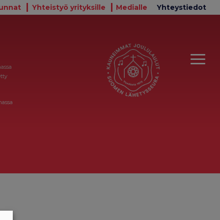
unnat
Yhteistyö yrityksille
Medialle
Yhteystiedot
massa
tty
massa