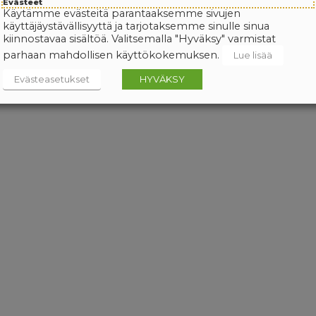
Evästeet
Käytämme evästeitä parantaaksemme sivujen
käyttäjäystävällisyyttä ja tarjotaksemme sinulle sinua
kiinnostavaa sisältöä. Valitsemalla "Hyväksy" varmistat
parhaan mahdollisen käyttökokemuksen.
Lue lisää
Evästeasetukset
HYVÄKSY