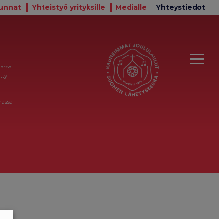
unnat
Yhteistyö yrityksille
Medialle
Yhteystiedot
massa
tty
massa