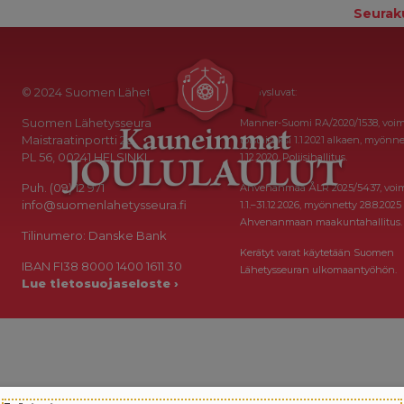
Seurak
© 2024 Suomen Lähetysseura
Keräysluvat:
Suomen Lähetysseura
Manner-Suomi RA/2020/1538, voi
Maistraatinportti 2a
toistaiseksi 1.1.2021 alkaen, myönne
PL 56, 00241 HELSINKI
1.12.2020, Poliisihallitus.
Puh. (09) 12 971
Ahvenanmaa ÅLR 2025/5437, voi
info@suomenlahetysseura.fi
1.1.–31.12.2026, myönnetty 28.8.2025
Ahvenanmaan maakuntahallitus.
Tilinumero: Danske Bank
Kerätyt varat käytetään Suomen
IBAN FI38 8000 1400 1611 30
Lähetysseuran ulkomaantyöhön.
Lue tietosuojaseloste ›