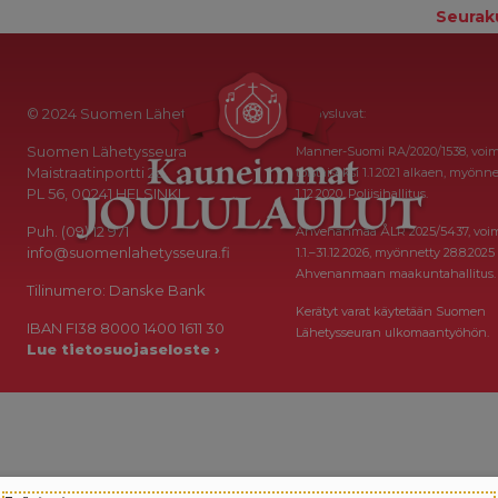
Seurak
© 2024 Suomen Lähetysseura
Keräysluvat:
Suomen Lähetysseura
Manner-Suomi RA/2020/1538, voi
Maistraatinportti 2a
toistaiseksi 1.1.2021 alkaen, myönne
PL 56, 00241 HELSINKI
1.12.2020, Poliisihallitus.
Puh. (09) 12 971
Ahvenanmaa ÅLR 2025/5437, voi
info@suomenlahetysseura.fi
1.1.–31.12.2026, myönnetty 28.8.2025
Ahvenanmaan maakuntahallitus.
Tilinumero: Danske Bank
Kerätyt varat käytetään Suomen
IBAN FI38 8000 1400 1611 30
Lähetysseuran ulkomaantyöhön.
Lue tietosuojaseloste ›