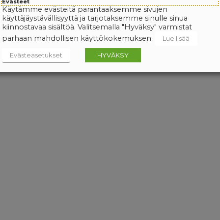
Evästeet
Käytämme evästeitä parantaaksemme sivujen
käyttäjäystävällisyyttä ja tarjotaksemme sinulle sinua
kiinnostavaa sisältöä. Valitsemalla "Hyväksy" varmistat
parhaan mahdollisen käyttökokemuksen.
Lue lisää
Evästeasetukset
HYVÄKSY