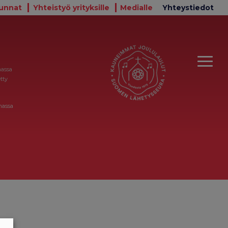
unnat
Yhteistyö yrityksille
Medialle
Yhteystiedot
massa
tty
massa