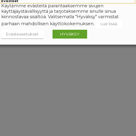
Evästeet
Käytämme evästeitä parantaaksemme sivujen
käyttäjäystävällisyyttä ja tarjotaksemme sinulle sinua
kiinnostavaa sisältöä. Valitsemalla "Hyväksy" varmistat
parhaan mahdollisen käyttökokemuksen.
Lue lisää
Evästeasetukset
HYVÄKSY