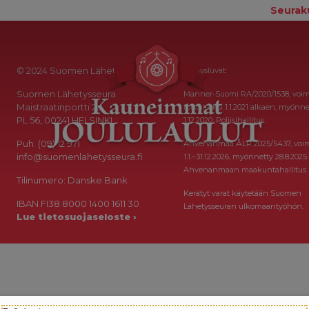
Seurak
© 2024 Suomen Lähetysseura
Keräysluvat:
Suomen Lähetysseura
Manner-Suomi RA/2020/1538, voi
Maistraatinportti 2a
toistaiseksi 1.1.2021 alkaen, myönne
PL 56, 00241 HELSINKI
1.12.2020, Poliisihallitus.
Puh. (09) 12 971
Ahvenanmaa ÅLR 2025/5437, voi
info@suomenlahetysseura.fi
1.1.–31.12.2026, myönnetty 28.8.2025
Ahvenanmaan maakuntahallitus.
Tilinumero: Danske Bank
Kerätyt varat käytetään Suomen
IBAN FI38 8000 1400 1611 30
Lähetysseuran ulkomaantyöhön.
Lue tietosuojaseloste ›