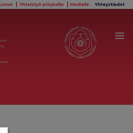
unnat
Yhteistyö yrityksille
Medialle
Yhteystiedot
massa
tty
massa