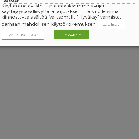
Evästeet
Käytämme evästeitä parantaaksemme sivujen
käyttäjäystävällisyyttä ja tarjotaksemme sinulle sinua
kiinnostavaa sisältöä. Valitsemalla "Hyväksy" varmistat
parhaan mahdollisen käyttökokemuksen.
Lue lisää
Evästeasetukset
HYVÄKSY