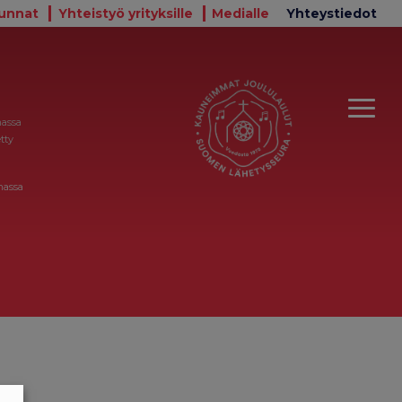
unnat
Yhteistyö yrityksille
Medialle
Yhteystiedot
massa
tty
massa