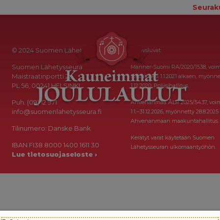
Seurak
© 2024 Suomen Lähetysseura
Keräysluvat:
Suomen Lähetysseura
Manner-Suomi RA/2020/1538, voi
Maistraatinportti 2a
toistaiseksi 1.1.2021 alkaen, myönne
PL 56, 00241 HELSINKI
1.12.2020, Poliisihallitus.
Puh. (09) 12 971
Ahvenanmaa ÅLR 2025/5437, voi
info@suomenlahetysseura.fi
1.1.–31.12.2026, myönnetty 28.8.2025
Ahvenanmaan maakuntahallitus.
Tilinumero: Danske Bank
Kerätyt varat käytetään Suomen
IBAN FI38 8000 1400 1611 30
Lähetysseuran ulkomaantyöhön.
Lue tietosuojaseloste ›