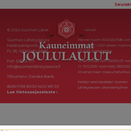
Seurak
© 2024 Suomen Lähetysseura
Keräysluvat:
Suomen Lähetysseura
Manner-Suomi RA/2020/1538, voi
Maistraatinportti 2a
toistaiseksi 1.1.2021 alkaen, myönne
PL 56, 00241 HELSINKI
1.12.2020, Poliisihallitus.
Puh. (09) 12 971
Ahvenanmaa ÅLR 2025/5437, voi
info@suomenlahetysseura.fi
1.1.–31.12.2026, myönnetty 28.8.2025
Ahvenanmaan maakuntahallitus.
Tilinumero: Danske Bank
Kerätyt varat käytetään Suomen
IBAN FI38 8000 1400 1611 30
Lähetysseuran ulkomaantyöhön.
Lue tietosuojaseloste ›