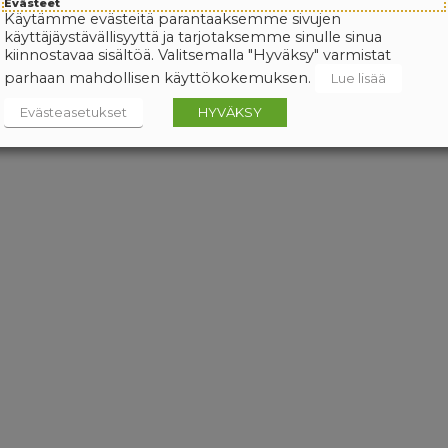
Evästeet
Käytämme evästeitä parantaaksemme sivujen
käyttäjäystävällisyyttä ja tarjotaksemme sinulle sinua
kiinnostavaa sisältöä. Valitsemalla "Hyväksy" varmistat
parhaan mahdollisen käyttökokemuksen.
Lue lisää
Evästeasetukset
HYVÄKSY