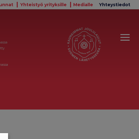
unnat
Yhteistyö yrityksille
Medialle
Yhteystiedot
massa
tty
massa