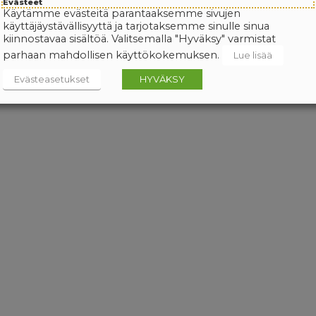
Evästeet
Käytämme evästeitä parantaaksemme sivujen
käyttäjäystävällisyyttä ja tarjotaksemme sinulle sinua
kiinnostavaa sisältöä. Valitsemalla "Hyväksy" varmistat
parhaan mahdollisen käyttökokemuksen.
Lue lisää
Evästeasetukset
HYVÄKSY