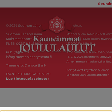
Seurak
© 2024 Suomen Lähetysseura
Keräysluvat:
Suomen Lähetysseura
Manner-Suomi RA/2020/1538, voi
Maistraatinportti 2a
toistaiseksi 1.1.2021 alkaen, myönne
PL 56, 00241 HELSINKI
1.12.2020, Poliisihallitus.
Puh. (09) 12 971
Ahvenanmaa ÅLR 2025/5437, voi
info@suomenlahetysseura.fi
1.1.–31.12.2026, myönnetty 28.8.2025
Ahvenanmaan maakuntahallitus.
Tilinumero: Danske Bank
Kerätyt varat käytetään Suomen
IBAN FI38 8000 1400 1611 30
Lähetysseuran ulkomaantyöhön.
Lue tietosuojaseloste ›