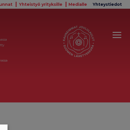
unnat
Yhteistyö yrityksille
Medialle
Yhteystiedot
massa
tty
massa