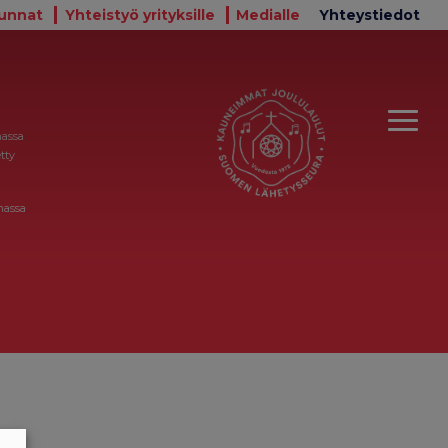
unnat
Yhteistyö yrityksille
Medialle
Yhteystiedot
massa
tty
massa