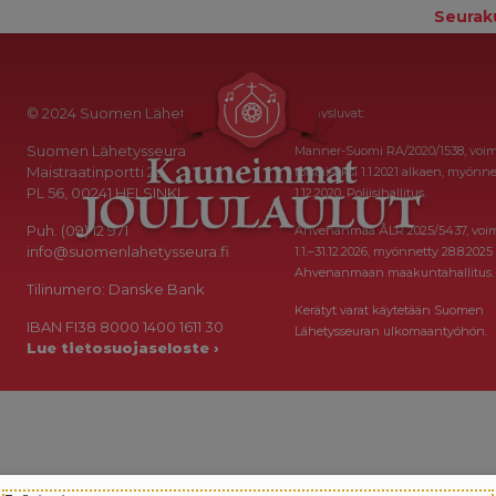
Seurak
© 2024 Suomen Lähetysseura
Keräysluvat:
Suomen Lähetysseura
Manner-Suomi RA/2020/1538, voi
Maistraatinportti 2a
toistaiseksi 1.1.2021 alkaen, myönne
PL 56, 00241 HELSINKI
1.12.2020, Poliisihallitus.
Puh. (09) 12 971
Ahvenanmaa ÅLR 2025/5437, voi
info@suomenlahetysseura.fi
1.1.–31.12.2026, myönnetty 28.8.2025
Ahvenanmaan maakuntahallitus.
Tilinumero: Danske Bank
Kerätyt varat käytetään Suomen
IBAN FI38 8000 1400 1611 30
Lähetysseuran ulkomaantyöhön.
Lue tietosuojaseloste ›