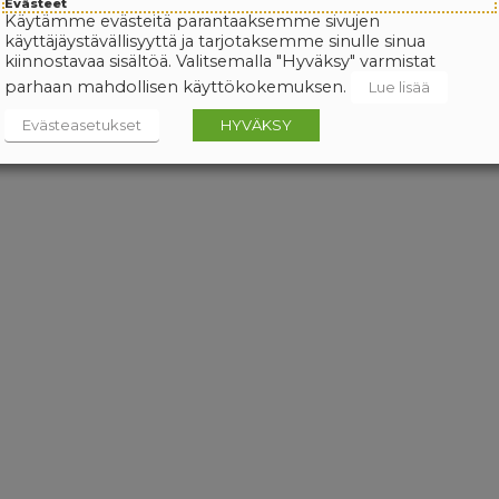
Evästeet
Käytämme evästeitä parantaaksemme sivujen
käyttäjäystävällisyyttä ja tarjotaksemme sinulle sinua
kiinnostavaa sisältöä. Valitsemalla "Hyväksy" varmistat
parhaan mahdollisen käyttökokemuksen.
Lue lisää
Evästeasetukset
HYVÄKSY