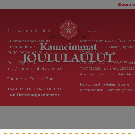
Seurak
© 2024 Suomen Lähetysseura
Keräysluvat:
Suomen Lähetysseura
Manner-Suomi RA/2020/1538, voi
Maistraatinportti 2a
toistaiseksi 1.1.2021 alkaen, myönne
PL 56, 00241 HELSINKI
1.12.2020, Poliisihallitus.
Puh. (09) 12 971
Ahvenanmaa ÅLR 2025/5437, voi
info@suomenlahetysseura.fi
1.1.–31.12.2026, myönnetty 28.8.2025
Ahvenanmaan maakuntahallitus.
Tilinumero: Danske Bank
Kerätyt varat käytetään Suomen
IBAN FI38 8000 1400 1611 30
Lähetysseuran ulkomaantyöhön.
Lue tietosuojaseloste ›