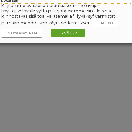
Evästeet
Käytämme evästeitä parantaaksemme sivujen
käyttäjäystävällisyyttä ja tarjotaksemme sinulle sinua
kiinnostavaa sisältöä. Valitsemalla "Hyväksy" varmistat
parhaan mahdollisen käyttökokemuksen.
Lue lisää
Evästeasetukset
HYVÄKSY