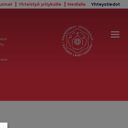
unnat
Yhteistyö yrityksille
Medialle
Yhteystiedot
massa
tty
massa