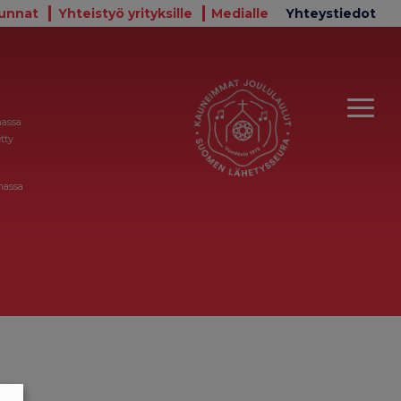
unnat
Yhteistyö yrityksille
Medialle
Yhteystiedot
massa
tty
massa