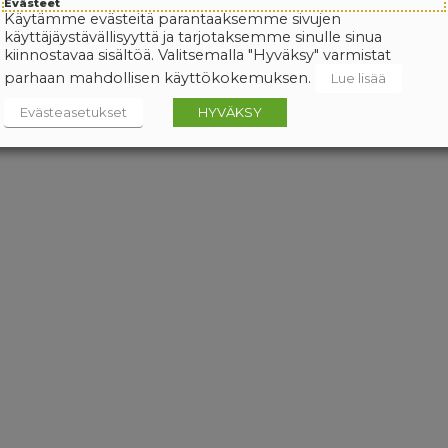
Evästeet
Käytämme evästeitä parantaaksemme sivujen
käyttäjäystävällisyyttä ja tarjotaksemme sinulle sinua
kiinnostavaa sisältöä. Valitsemalla "Hyväksy" varmistat
parhaan mahdollisen käyttökokemuksen.
Lue lisää
Evästeasetukset
HYVÄKSY