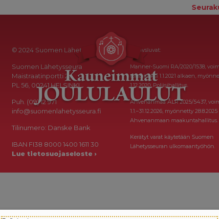
Seurak
© 2024 Suomen Lähetysseura
Keräysluvat:
Suomen Lähetysseura
Manner-Suomi RA/2020/1538, voi
Maistraatinportti 2a
toistaiseksi 1.1.2021 alkaen, myönne
PL 56, 00241 HELSINKI
1.12.2020, Poliisihallitus.
Puh. (09) 12 971
Ahvenanmaa ÅLR 2025/5437, voi
info@suomenlahetysseura.fi
1.1.–31.12.2026, myönnetty 28.8.2025
Ahvenanmaan maakuntahallitus.
Tilinumero: Danske Bank
Kerätyt varat käytetään Suomen
IBAN FI38 8000 1400 1611 30
Lähetysseuran ulkomaantyöhön.
Lue tietosuojaseloste ›