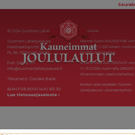
Seurak
© 2024 Suomen Lähetysseura
Keräysluvat:
Suomen Lähetysseura
Manner-Suomi RA/2020/1538, voi
Maistraatinportti 2a
toistaiseksi 1.1.2021 alkaen, myönne
PL 56, 00241 HELSINKI
1.12.2020, Poliisihallitus.
Puh. (09) 12 971
Ahvenanmaa ÅLR 2025/5437, voi
info@suomenlahetysseura.fi
1.1.–31.12.2026, myönnetty 28.8.2025
Ahvenanmaan maakuntahallitus.
Tilinumero: Danske Bank
Kerätyt varat käytetään Suomen
IBAN FI38 8000 1400 1611 30
Lähetysseuran ulkomaantyöhön.
Lue tietosuojaseloste ›