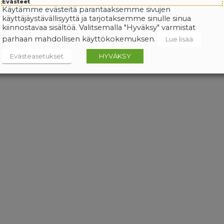
Evästeet
Käytämme evästeitä parantaaksemme sivujen
käyttäjäystävällisyyttä ja tarjotaksemme sinulle sinua
kiinnostavaa sisältöä. Valitsemalla "Hyväksy" varmistat
parhaan mahdollisen käyttökokemuksen.
Lue lisää
Evästeasetukset
HYVÄKSY