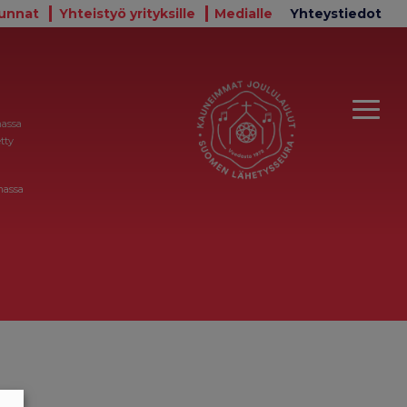
unnat
Yhteistyö yrityksille
Medialle
Yhteystiedot
massa
tty
massa