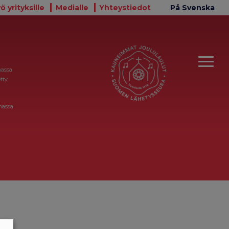
ö yrityksille
Medialle
Yhteystiedot
På Svenska
massa
tty
massa