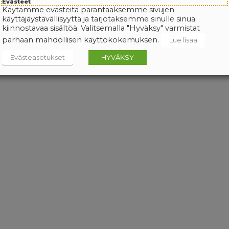
Evästeet
Käytämme evästeitä parantaaksemme sivujen
käyttäjäystävällisyyttä ja tarjotaksemme sinulle sinua
kiinnostavaa sisältöä. Valitsemalla "Hyväksy" varmistat
parhaan mahdollisen käyttökokemuksen.
Lue lisää
Evästeasetukset
HYVÄKSY