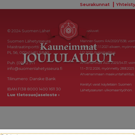
Seurakunnat
Yhteisty
© 2024 Suomen Lähetysseura
Keräysluvat:
Suomen Lähetysseura
Manner-Suomi RA/2020/1538, voi
Maistraatinportti 2a
toistaiseksi 1.1.2021 alkaen, myönne
PL 56, 00241 HELSINKI
1.12.2020, Poliisihallitus.
Puh. (09) 12 971
Ahvenanmaa ÅLR 2025/5437, voi
info@suomenlahetysseura.fi
1.1.–31.12.2026, myönnetty 28.8.2025
Ahvenanmaan maakuntahallitus.
Tilinumero: Danske Bank
Kerätyt varat käytetään Suomen
IBAN FI38 8000 1400 1611 30
Lähetysseuran ulkomaantyöhön.
Lue tietosuojaseloste ›