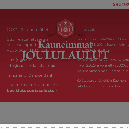
Seurak
© 2024 Suomen Lähetysseura
Keräysluvat:
Suomen Lähetysseura
Manner-Suomi RA/2020/1538, voi
Maistraatinportti 2a
toistaiseksi 1.1.2021 alkaen, myönne
PL 56, 00241 HELSINKI
1.12.2020, Poliisihallitus.
Puh. (09) 12 971
Ahvenanmaa ÅLR 2025/5437, voi
info@suomenlahetysseura.fi
1.1.–31.12.2026, myönnetty 28.8.2025
Ahvenanmaan maakuntahallitus.
Tilinumero: Danske Bank
Kerätyt varat käytetään Suomen
IBAN FI38 8000 1400 1611 30
Lähetysseuran ulkomaantyöhön.
Lue tietosuojaseloste ›