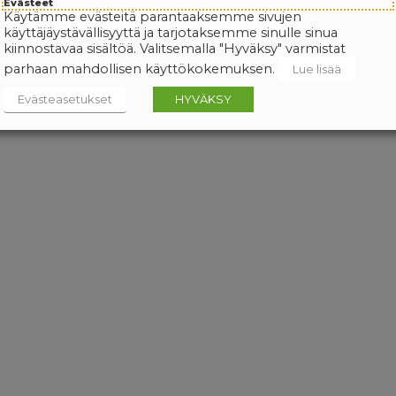
Evästeet
Käytämme evästeitä parantaaksemme sivujen
käyttäjäystävällisyyttä ja tarjotaksemme sinulle sinua
kiinnostavaa sisältöä. Valitsemalla "Hyväksy" varmistat
parhaan mahdollisen käyttökokemuksen.
Lue lisää
Evästeasetukset
HYVÄKSY