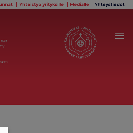
unnat
Yhteistyö yrityksille
Medialle
Yhteystiedot
massa
tty
massa