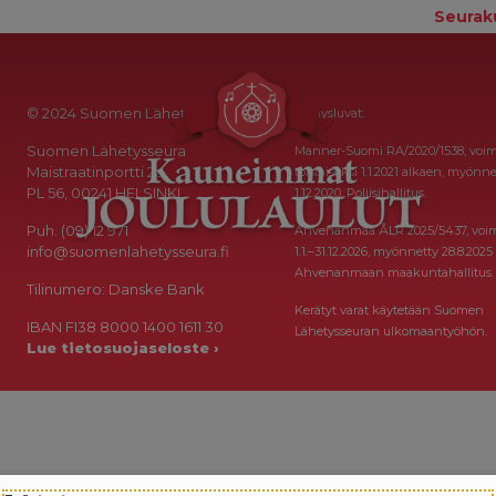
Seurak
© 2024 Suomen Lähetysseura
Keräysluvat:
Suomen Lähetysseura
Manner-Suomi RA/2020/1538, voi
Maistraatinportti 2a
toistaiseksi 1.1.2021 alkaen, myönne
PL 56, 00241 HELSINKI
1.12.2020, Poliisihallitus.
Puh. (09) 12 971
Ahvenanmaa ÅLR 2025/5437, voi
info@suomenlahetysseura.fi
1.1.–31.12.2026, myönnetty 28.8.2025
Ahvenanmaan maakuntahallitus.
Tilinumero: Danske Bank
Kerätyt varat käytetään Suomen
IBAN FI38 8000 1400 1611 30
Lähetysseuran ulkomaantyöhön.
Lue tietosuojaseloste ›