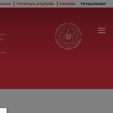
unnat
Yhteistyö yrityksille
Medialle
Yhteystiedot
massa
tty
massa