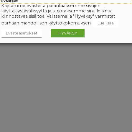
Evästeet
Käytämme evästeitä parantaaksemme sivujen
käyttäjäystävällisyyttä ja tarjotaksemme sinulle sinua
kiinnostavaa sisältöä. Valitsemalla "Hyväksy" varmistat
parhaan mahdollisen käyttökokemuksen.
Lue lisää
Evästeasetukset
HYVÄKSY