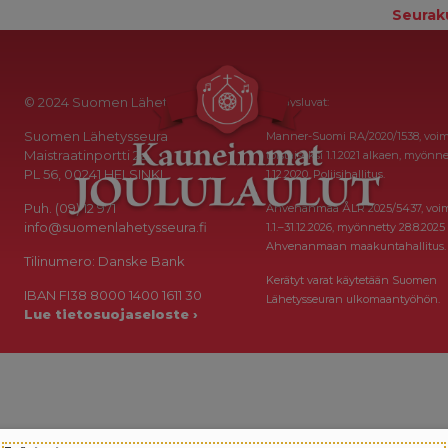
Seurak
© 2024 Suomen Lähetysseura
Keräysluvat:
Suomen Lähetysseura
Manner-Suomi RA/2020/1538, voi
Maistraatinportti 2a
toistaiseksi 1.1.2021 alkaen, myönne
PL 56, 00241 HELSINKI
1.12.2020, Poliisihallitus.
Puh. (09) 12 971
Ahvenanmaa ÅLR 2025/5437, voi
info@suomenlahetysseura.fi
1.1.–31.12.2026, myönnetty 28.8.2025
Ahvenanmaan maakuntahallitus.
Tilinumero: Danske Bank
Kerätyt varat käytetään Suomen
IBAN FI38 8000 1400 1611 30
Lähetysseuran ulkomaantyöhön.
Lue tietosuojaseloste ›