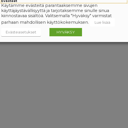
Evästeet
Käytämme evästeitä parantaaksemme sivujen
käyttäjäystävällisyyttä ja tarjotaksemme sinulle sinua
kiinnostavaa sisältöä. Valitsemalla "Hyväksy" varmistat
parhaan mahdollisen käyttökokemuksen.
Lue lisää
Evästeasetukset
HYVÄKSY