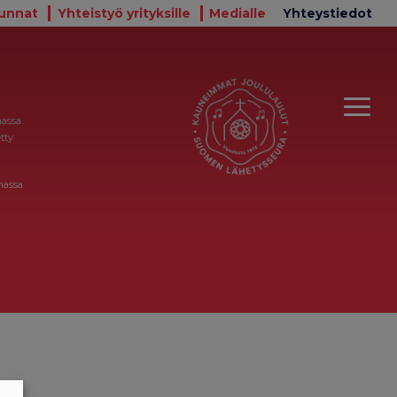
unnat
Yhteistyö yrityksille
Medialle
Yhteystiedot
massa
tty
massa