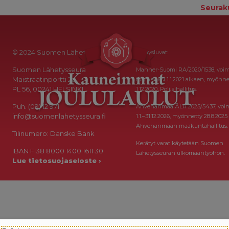
Seurak
© 2024 Suomen Lähetysseura
Keräysluvat:
Suomen Lähetysseura
Manner-Suomi RA/2020/1538, voi
Maistraatinportti 2a
toistaiseksi 1.1.2021 alkaen, myönne
PL 56, 00241 HELSINKI
1.12.2020, Poliisihallitus.
Puh. (09) 12 971
Ahvenanmaa ÅLR 2025/5437, voi
info@suomenlahetysseura.fi
1.1.–31.12.2026, myönnetty 28.8.2025
Ahvenanmaan maakuntahallitus.
Tilinumero: Danske Bank
Kerätyt varat käytetään Suomen
IBAN FI38 8000 1400 1611 30
Lähetysseuran ulkomaantyöhön.
Lue tietosuojaseloste ›