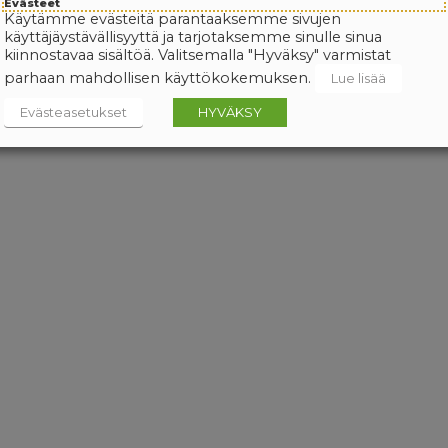
Evästeet
Käytämme evästeitä parantaaksemme sivujen
käyttäjäystävällisyyttä ja tarjotaksemme sinulle sinua
kiinnostavaa sisältöä. Valitsemalla "Hyväksy" varmistat
parhaan mahdollisen käyttökokemuksen.
Lue lisää
Evästeasetukset
HYVÄKSY