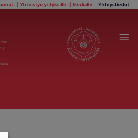
unnat
Yhteistyö yrityksille
Medialle
Yhteystiedot
massa
tty
massa