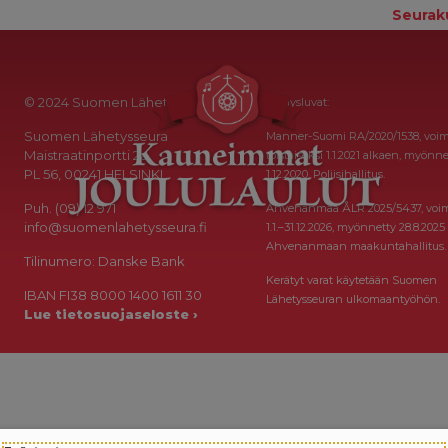
Seurak
© 2024 Suomen Lähetysseura
Keräysluvat:
Suomen Lähetysseura
Manner-Suomi RA/2020/1538, voi
Maistraatinportti 2a
toistaiseksi 1.1.2021 alkaen, myönne
PL 56, 00241 HELSINKI
1.12.2020, Poliisihallitus.
Puh. (09) 12 971
Ahvenanmaa ÅLR 2025/5437, voi
info@suomenlahetysseura.fi
1.1.–31.12.2026, myönnetty 28.8.2025
Ahvenanmaan maakuntahallitus.
Tilinumero: Danske Bank
Kerätyt varat käytetään Suomen
IBAN FI38 8000 1400 1611 30
Lähetysseuran ulkomaantyöhön.
Lue tietosuojaseloste ›