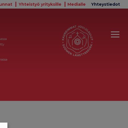
unnat
Yhteistyö yrityksille
Medialle
Yhteystiedot
massa
tty
massa