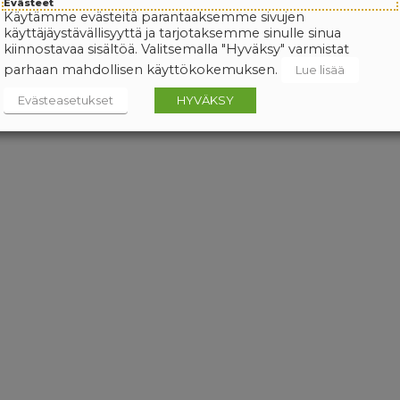
Evästeet
Käytämme evästeitä parantaaksemme sivujen
käyttäjäystävällisyyttä ja tarjotaksemme sinulle sinua
kiinnostavaa sisältöä. Valitsemalla "Hyväksy" varmistat
parhaan mahdollisen käyttökokemuksen.
Lue lisää
Evästeasetukset
HYVÄKSY