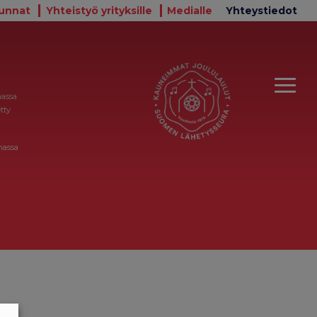
unnat
Yhteistyö yrityksille
Medialle
Yhteystiedot
massa
tty
massa