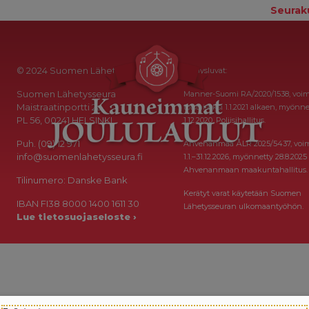
Seurak
© 2024 Suomen Lähetysseura
Keräysluvat:
Suomen Lähetysseura
Manner-Suomi RA/2020/1538, voi
Maistraatinportti 2a
toistaiseksi 1.1.2021 alkaen, myönne
PL 56, 00241 HELSINKI
1.12.2020, Poliisihallitus.
Puh. (09) 12 971
Ahvenanmaa ÅLR 2025/5437, voi
info@suomenlahetysseura.fi
1.1.–31.12.2026, myönnetty 28.8.2025
Ahvenanmaan maakuntahallitus.
Tilinumero: Danske Bank
Kerätyt varat käytetään Suomen
IBAN FI38 8000 1400 1611 30
Lähetysseuran ulkomaantyöhön.
Lue tietosuojaseloste ›