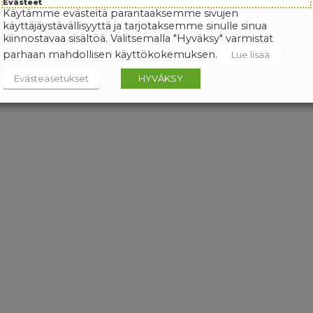
Evästeet
Käytämme evästeitä parantaaksemme sivujen
käyttäjäystävällisyyttä ja tarjotaksemme sinulle sinua
kiinnostavaa sisältöä. Valitsemalla "Hyväksy" varmistat
parhaan mahdollisen käyttökokemuksen.
Lue lisää
Evästeasetukset
HYVÄKSY