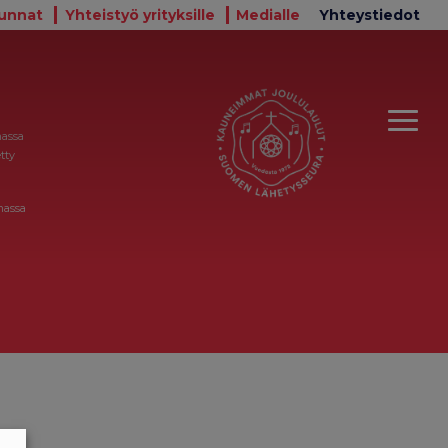
unnat
Yhteistyö yrityksille
Medialle
Yhteystiedot
massa
tty
massa