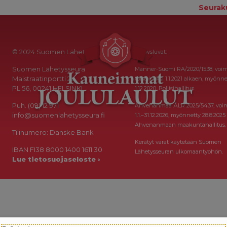
Seurak
© 2024 Suomen Lähetysseura
Keräysluvat:
Suomen Lähetysseura
Manner-Suomi RA/2020/1538, voi
Maistraatinportti 2a
toistaiseksi 1.1.2021 alkaen, myönne
PL 56, 00241 HELSINKI
1.12.2020, Poliisihallitus.
Puh. (09) 12 971
Ahvenanmaa ÅLR 2025/5437, voi
info@suomenlahetysseura.fi
1.1.–31.12.2026, myönnetty 28.8.2025
Ahvenanmaan maakuntahallitus.
Tilinumero: Danske Bank
Kerätyt varat käytetään Suomen
IBAN FI38 8000 1400 1611 30
Lähetysseuran ulkomaantyöhön.
Lue tietosuojaseloste ›