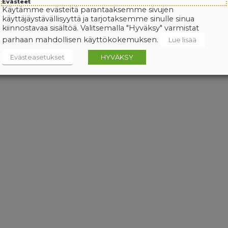
Evästeet
Käytämme evästeitä parantaaksemme sivujen
käyttäjäystävällisyyttä ja tarjotaksemme sinulle sinua
kiinnostavaa sisältöä. Valitsemalla "Hyväksy" varmistat
parhaan mahdollisen käyttökokemuksen.
Lue lisää
Evästeasetukset
HYVÄKSY