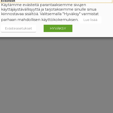
Evästeet
Käytämme evästeitä parantaaksemme sivujen
käyttäjäystävällisyyttä ja tarjotaksemme sinulle sinua
kiinnostavaa sisältöä. Valitsemalla "Hyväksy" varmistat
parhaan mahdollisen käyttökokemuksen.
Lue lisää
Evästeasetukset
HYVÄKSY