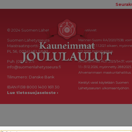
Seurak
© 2024 Suomen Lähetysseura
Keräysluvat:
Suomen Lähetysseura
Manner-Suomi RA/2020/1538, voi
Maistraatinportti 2a
toistaiseksi 1.1.2021 alkaen, myönne
PL 56, 00241 HELSINKI
1.12.2020, Poliisihallitus.
Puh. (09) 12 971
Ahvenanmaa ÅLR 2025/5437, voi
info@suomenlahetysseura.fi
1.1.–31.12.2026, myönnetty 28.8.2025
Ahvenanmaan maakuntahallitus.
Tilinumero: Danske Bank
Kerätyt varat käytetään Suomen
IBAN FI38 8000 1400 1611 30
Lähetysseuran ulkomaantyöhön.
Lue tietosuojaseloste ›