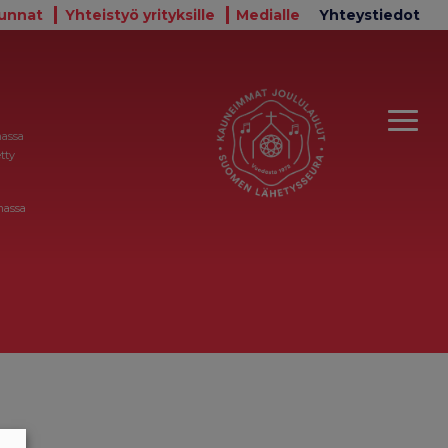
unnat
Yhteistyö yrityksille
Medialle
Yhteystiedot
massa
tty
massa