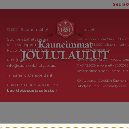
Seurak
© 2024 Suomen Lähetysseura
Keräysluvat:
Suomen Lähetysseura
Manner-Suomi RA/2020/1538, voi
Maistraatinportti 2a
toistaiseksi 1.1.2021 alkaen, myönne
PL 56, 00241 HELSINKI
1.12.2020, Poliisihallitus.
Puh. (09) 12 971
Ahvenanmaa ÅLR 2025/5437, voi
info@suomenlahetysseura.fi
1.1.–31.12.2026, myönnetty 28.8.2025
Ahvenanmaan maakuntahallitus.
Tilinumero: Danske Bank
Kerätyt varat käytetään Suomen
IBAN FI38 8000 1400 1611 30
Lähetysseuran ulkomaantyöhön.
Lue tietosuojaseloste ›