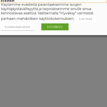
Evästeet
Käytämme evästeitä parantaaksemme sivujen
käyttäjäystävällisyyttä ja tarjotaksemme sinulle sinua
kiinnostavaa sisältöä. Valitsemalla "Hyväksy" varmistat
parhaan mahdollisen käyttökokemuksen.
Lue lisää
Evästeasetukset
HYVÄKSY