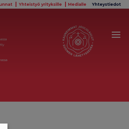
unnat
Yhteistyö yrityksille
Medialle
Yhteystiedot
massa
tty
massa