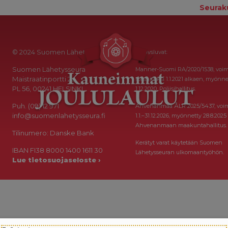
Seurak
© 2024 Suomen Lähetysseura
Keräysluvat:
Suomen Lähetysseura
Manner-Suomi RA/2020/1538, voi
Maistraatinportti 2a
toistaiseksi 1.1.2021 alkaen, myönne
PL 56, 00241 HELSINKI
1.12.2020, Poliisihallitus.
Puh. (09) 12 971
Ahvenanmaa ÅLR 2025/5437, voi
info@suomenlahetysseura.fi
1.1.–31.12.2026, myönnetty 28.8.2025
Ahvenanmaan maakuntahallitus.
Tilinumero: Danske Bank
Kerätyt varat käytetään Suomen
IBAN FI38 8000 1400 1611 30
Lähetysseuran ulkomaantyöhön.
Lue tietosuojaseloste ›