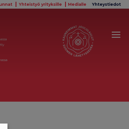
unnat
Yhteistyö yrityksille
Medialle
Yhteystiedot
massa
tty
massa