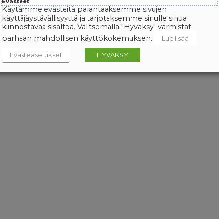
Evästeet
Käytämme evästeitä parantaaksemme sivujen
käyttäjäystävällisyyttä ja tarjotaksemme sinulle sinua
kiinnostavaa sisältöä. Valitsemalla "Hyväksy" varmistat
parhaan mahdollisen käyttökokemuksen.
Lue lisää
Evästeasetukset
HYVÄKSY