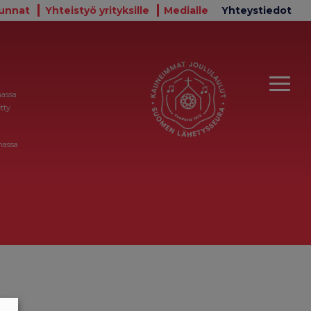
unnat
Yhteistyö yrityksille
Medialle
Yhteystiedot
massa
tty
massa