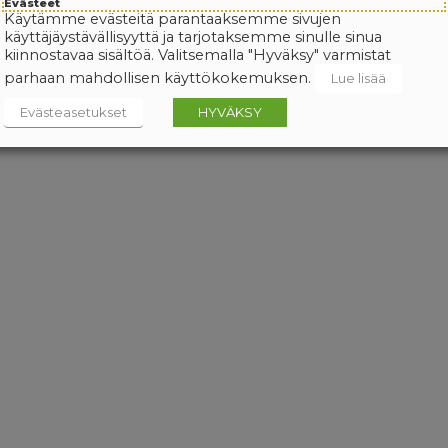
Evästeet
Käytämme evästeitä parantaaksemme sivujen
käyttäjäystävällisyyttä ja tarjotaksemme sinulle sinua
kiinnostavaa sisältöä. Valitsemalla "Hyväksy" varmistat
parhaan mahdollisen käyttökokemuksen.
Lue lisää
Evästeasetukset
HYVÄKSY