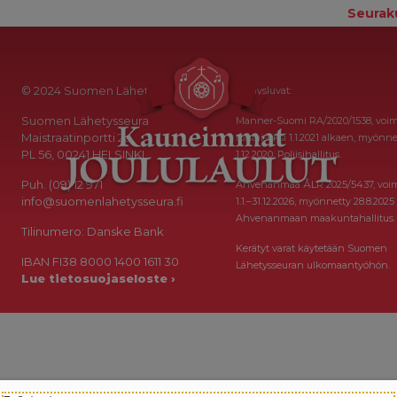
Seurak
© 2024 Suomen Lähetysseura
Keräysluvat:
Suomen Lähetysseura
Manner-Suomi RA/2020/1538, voi
Maistraatinportti 2a
toistaiseksi 1.1.2021 alkaen, myönne
PL 56, 00241 HELSINKI
1.12.2020, Poliisihallitus.
Puh. (09) 12 971
Ahvenanmaa ÅLR 2025/5437, voi
info@suomenlahetysseura.fi
1.1.–31.12.2026, myönnetty 28.8.2025
Ahvenanmaan maakuntahallitus.
Tilinumero: Danske Bank
Kerätyt varat käytetään Suomen
IBAN FI38 8000 1400 1611 30
Lähetysseuran ulkomaantyöhön.
Lue tietosuojaseloste ›