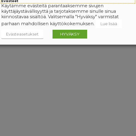
Evästeet
Käytämme evästeitä parantaaksemme sivujen
käyttäjäystävällisyyttä ja tarjotaksemme sinulle sinua
kiinnostavaa sisältöä. Valitsemalla "Hyväksy" varmistat
parhaan mahdollisen käyttökokemuksen.
Lue lisää
Evästeasetukset
HYVÄKSY