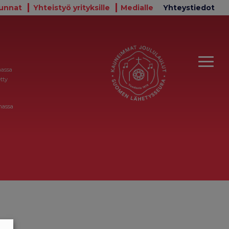
unnat
Yhteistyö yrityksille
Medialle
Yhteystiedot
massa
tty
massa