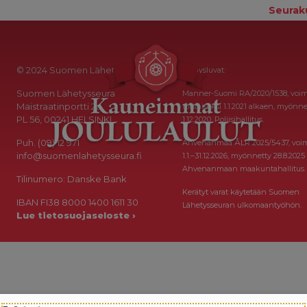
Seurak
© 2024 Suomen Lähetysseura
Keräysluvat:
Suomen Lähetysseura
Manner-Suomi RA/2020/1538, voi
Maistraatinportti 2a
toistaiseksi 1.1.2021 alkaen, myönne
PL 56, 00241 HELSINKI
1.12.2020, Poliisihallitus.
Puh. (09) 12 971
Ahvenanmaa ÅLR 2025/5437, voi
info@suomenlahetysseura.fi
1.1.–31.12.2026, myönnetty 28.8.2025
Ahvenanmaan maakuntahallitus.
Tilinumero: Danske Bank
Kerätyt varat käytetään Suomen
IBAN FI38 8000 1400 1611 30
Lähetysseuran ulkomaantyöhön.
Lue tietosuojaseloste ›