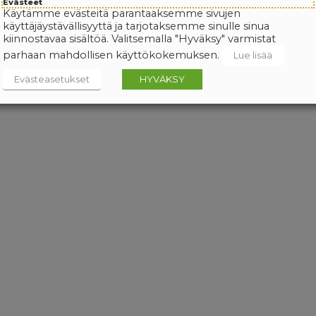
Evästeet
Käytämme evästeitä parantaaksemme sivujen
käyttäjäystävällisyyttä ja tarjotaksemme sinulle sinua
kiinnostavaa sisältöä. Valitsemalla "Hyväksy" varmistat
parhaan mahdollisen käyttökokemuksen.
Lue lisää
Evästeasetukset
HYVÄKSY