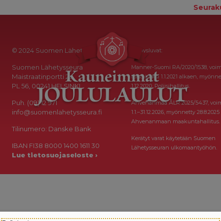
Seurak
© 2024 Suomen Lähetysseura
Keräysluvat:
Suomen Lähetysseura
Manner-Suomi RA/2020/1538, voi
Maistraatinportti 2a
toistaiseksi 1.1.2021 alkaen, myönne
PL 56, 00241 HELSINKI
1.12.2020, Poliisihallitus.
Puh. (09) 12 971
Ahvenanmaa ÅLR 2025/5437, voi
info@suomenlahetysseura.fi
1.1.–31.12.2026, myönnetty 28.8.2025
Ahvenanmaan maakuntahallitus.
Tilinumero: Danske Bank
Kerätyt varat käytetään Suomen
IBAN FI38 8000 1400 1611 30
Lähetysseuran ulkomaantyöhön.
Lue tietosuojaseloste ›