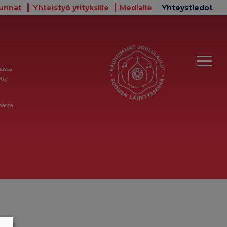
unnat
Yhteistyö yrityksille
Medialle
Yhteystiedot
massa
tty
massa