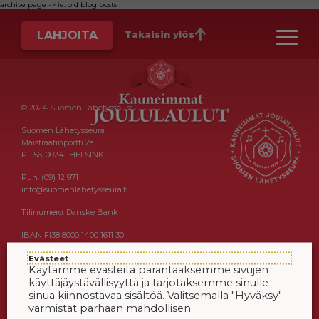
archive page -> ie. old blog posts
LAHJOITA
Takaisin ylös
© 2024 Suomen Lähetysseura
Suomen Lähetysseura
Maistraatinportti 2a
PL 56, 00241 HELSINKI
Puh. (09) 12 971
info@suomenlahetysseura.fi
Tilinumero: Danske Bank
IBAN FI38 8000 1400 1611 30
Lue tietosuojaseloste ›
Evästeet
Käytämme evästeitä parantaaksemme sivujen
Keräysluvat:
käyttäjäystävällisyyttä ja tarjotaksemme sinulle
Manner-Suomi RA/2020/1538, voimassa
sinua kiinnostavaa sisältöä. Valitsemalla "Hyväksy"
toistaiseksi 1.1.2021 alkaen, myönnetty
varmistat parhaan mahdollisen
1.12.2020, Poliisihallitus.