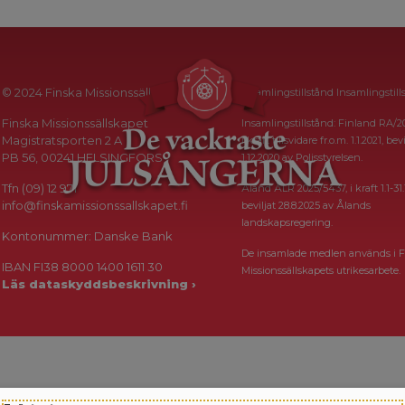
© 2024 Finska Missionssällskapet
Insamlingstillstånd Insamlingstill
Finska Missionssällskapet
Insamlingstillstånd: Finland RA/2
Magistratsporten 2 A
i kraft tillsvidare fr.o.m. 1.1.2021, bevi
PB 56, 00241 HELSINGFORS
1.12.2020 av Polisstyrelsen.
Tfn (09) 12 971
Åland ÅLR 2025/5437, i kraft 1.1-31.
info@finskamissionssallskapet.fi
beviljat 28.8.2025 av Ålands
landskapsregering.
Kontonummer: Danske Bank
De insamlade medlen används i F
IBAN FI38 8000 1400 1611 30
Missionssällskapets utrikesarbete.
Läs dataskyddsbeskrivning ›