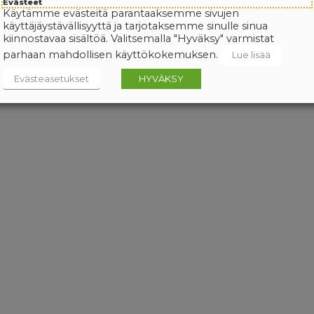
Evästeet
Käytämme evästeitä parantaaksemme sivujen
käyttäjäystävällisyyttä ja tarjotaksemme sinulle sinua
kiinnostavaa sisältöä. Valitsemalla "Hyväksy" varmistat
parhaan mahdollisen käyttökokemuksen.
Lue lisää
Evästeasetukset
HYVÄKSY