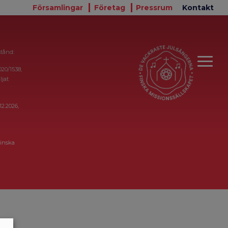
Församlingar
Företag
Pressrum
Kontakt
stånd:
020/1538,
ljat
12.2026,
inska