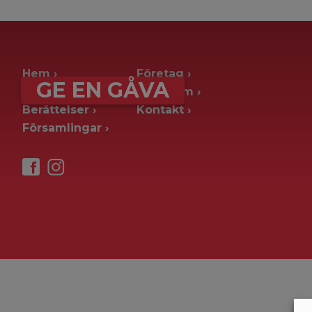
archive page -> ie. old blog posts
Hem
Företag
GE EN GÅVA
Ge en gåva
Pressrum
Berättelser
Kontakt
Församlingar