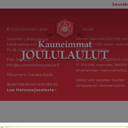
Seurak
© 2024 Suomen Lähetysseura
Keräysluvat:
Suomen Lähetysseura
Manner-Suomi RA/2020/1538, voi
Maistraatinportti 2a
toistaiseksi 1.1.2021 alkaen, myönne
PL 56, 00241 HELSINKI
1.12.2020, Poliisihallitus.
Puh. (09) 12 971
Ahvenanmaa ÅLR 2025/5437, voi
info@suomenlahetysseura.fi
1.1.–31.12.2026, myönnetty 28.8.2025
Ahvenanmaan maakuntahallitus.
Tilinumero: Danske Bank
Kerätyt varat käytetään Suomen
IBAN FI38 8000 1400 1611 30
Lähetysseuran ulkomaantyöhön.
Lue tietosuojaseloste ›