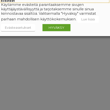
Evästeet
Käytämme evästeitä parantaaksemme sivujen
käyttäjäystävällisyyttä ja tarjotaksemme sinulle sinua
kiinnostavaa sisältöä. Valitsemalla "Hyväksy" varmistat
parhaan mahdollisen käyttökokemuksen.
Lue lisää
Evästeasetukset
HYVÄKSY