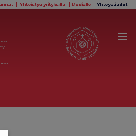
unnat
Yhteistyö yrityksille
Medialle
Yhteystiedot
massa
tty
massa