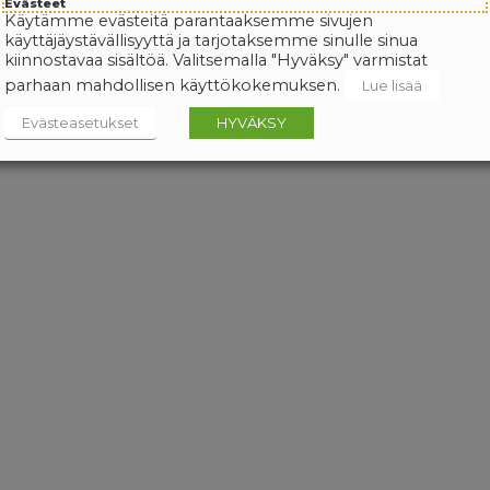
Evästeet
Käytämme evästeitä parantaaksemme sivujen
käyttäjäystävällisyyttä ja tarjotaksemme sinulle sinua
kiinnostavaa sisältöä. Valitsemalla "Hyväksy" varmistat
parhaan mahdollisen käyttökokemuksen.
Lue lisää
Evästeasetukset
HYVÄKSY