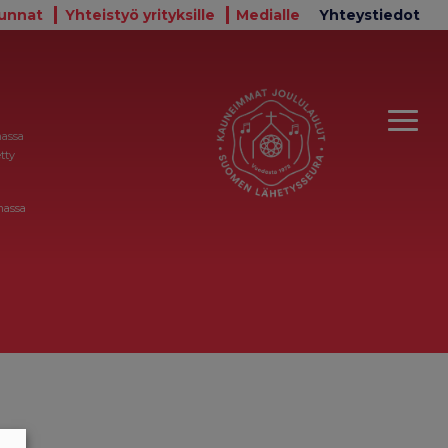
unnat
Yhteistyö yrityksille
Medialle
Yhteystiedot
massa
tty
massa