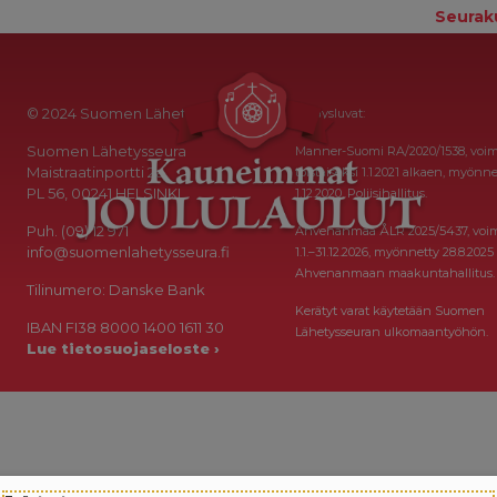
Seurak
© 2024 Suomen Lähetysseura
Keräysluvat:
Suomen Lähetysseura
Manner-Suomi RA/2020/1538, voi
Maistraatinportti 2a
toistaiseksi 1.1.2021 alkaen, myönne
PL 56, 00241 HELSINKI
1.12.2020, Poliisihallitus.
Puh. (09) 12 971
Ahvenanmaa ÅLR 2025/5437, voi
info@suomenlahetysseura.fi
1.1.–31.12.2026, myönnetty 28.8.2025
Ahvenanmaan maakuntahallitus.
Tilinumero: Danske Bank
Kerätyt varat käytetään Suomen
IBAN FI38 8000 1400 1611 30
Lähetysseuran ulkomaantyöhön.
Lue tietosuojaseloste ›