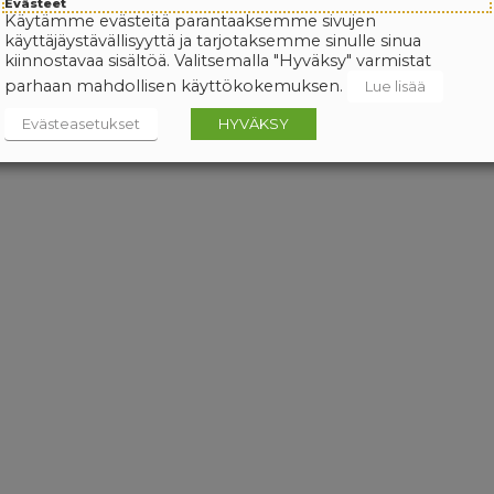
Evästeet
Käytämme evästeitä parantaaksemme sivujen
käyttäjäystävällisyyttä ja tarjotaksemme sinulle sinua
kiinnostavaa sisältöä. Valitsemalla "Hyväksy" varmistat
parhaan mahdollisen käyttökokemuksen.
Lue lisää
Evästeasetukset
HYVÄKSY