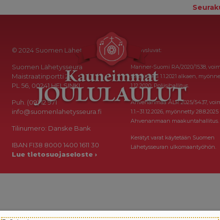
Seurak
© 2024 Suomen Lähetysseura
Keräysluvat:
Suomen Lähetysseura
Manner-Suomi RA/2020/1538, voi
Maistraatinportti 2a
toistaiseksi 1.1.2021 alkaen, myönne
PL 56, 00241 HELSINKI
1.12.2020, Poliisihallitus.
Puh. (09) 12 971
Ahvenanmaa ÅLR 2025/5437, voi
info@suomenlahetysseura.fi
1.1.–31.12.2026, myönnetty 28.8.2025
Ahvenanmaan maakuntahallitus.
Tilinumero: Danske Bank
Kerätyt varat käytetään Suomen
IBAN FI38 8000 1400 1611 30
Lähetysseuran ulkomaantyöhön.
Lue tietosuojaseloste ›