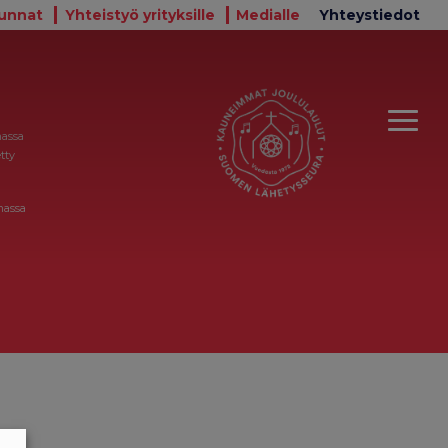
unnat
Yhteistyö yrityksille
Medialle
Yhteystiedot
massa
tty
massa