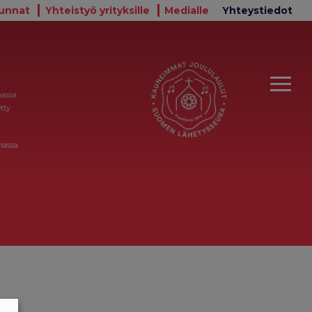
unnat
Yhteistyö yrityksille
Medialle
Yhteystiedot
massa
tty
massa