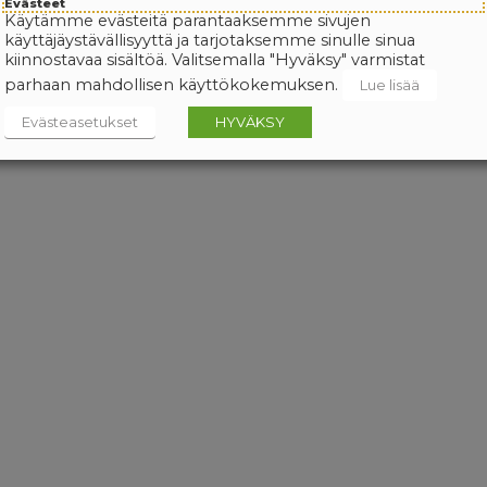
Evästeet
Käytämme evästeitä parantaaksemme sivujen
käyttäjäystävällisyyttä ja tarjotaksemme sinulle sinua
kiinnostavaa sisältöä. Valitsemalla "Hyväksy" varmistat
parhaan mahdollisen käyttökokemuksen.
Lue lisää
Evästeasetukset
HYVÄKSY