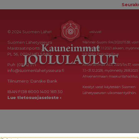
Seurak
© 2024 Suomen Lähetysseura
Keräysluvat:
Suomen Lähetysseura
Manner-Suomi RA/2020/1538, voi
Maistraatinportti 2a
toistaiseksi 1.1.2021 alkaen, myönne
PL 56, 00241 HELSINKI
1.12.2020, Poliisihallitus.
Puh. (09) 12 971
Ahvenanmaa ÅLR 2025/5437, voi
info@suomenlahetysseura.fi
1.1.–31.12.2026, myönnetty 28.8.2025
Ahvenanmaan maakuntahallitus.
Tilinumero: Danske Bank
Kerätyt varat käytetään Suomen
IBAN FI38 8000 1400 1611 30
Lähetysseuran ulkomaantyöhön.
Lue tietosuojaseloste ›