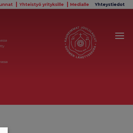
unnat
Yhteistyö yrityksille
Medialle
Yhteystiedot
massa
tty
massa