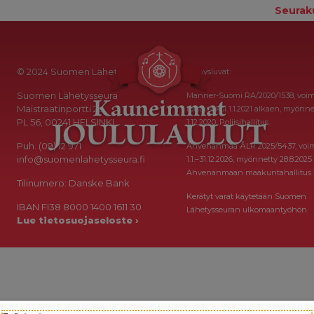
Seurak
© 2024 Suomen Lähetysseura
Keräysluvat:
Suomen Lähetysseura
Manner-Suomi RA/2020/1538, voi
Maistraatinportti 2a
toistaiseksi 1.1.2021 alkaen, myönne
PL 56, 00241 HELSINKI
1.12.2020, Poliisihallitus.
Puh. (09) 12 971
Ahvenanmaa ÅLR 2025/5437, voi
info@suomenlahetysseura.fi
1.1.–31.12.2026, myönnetty 28.8.2025
Ahvenanmaan maakuntahallitus.
Tilinumero: Danske Bank
Kerätyt varat käytetään Suomen
IBAN FI38 8000 1400 1611 30
Lähetysseuran ulkomaantyöhön.
Lue tietosuojaseloste ›