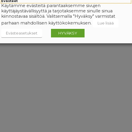
Evästeet
Käytämme evästeitä parantaaksemme sivujen
käyttäjäystävällisyyttä ja tarjotaksemme sinulle sinua
kiinnostavaa sisältöä. Valitsemalla "Hyväksy" varmistat
parhaan mahdollisen käyttökokemuksen.
Lue lisää
Evästeasetukset
HYVÄKSY