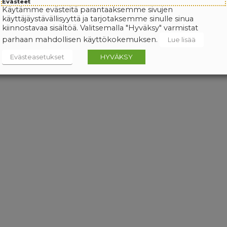
Evästeet
Käytämme evästeitä parantaaksemme sivujen
käyttäjäystävällisyyttä ja tarjotaksemme sinulle sinua
kiinnostavaa sisältöä. Valitsemalla "Hyväksy" varmistat
parhaan mahdollisen käyttökokemuksen.
Lue lisää
Evästeasetukset
HYVÄKSY