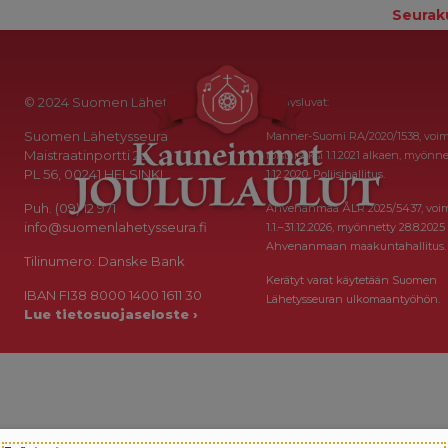
Seurak
© 2024 Suomen Lähetysseura
Keräysluvat:
Suomen Lähetysseura
Manner-Suomi RA/2020/1538, voi
Maistraatinportti 2a
toistaiseksi 1.1.2021 alkaen, myönne
PL 56, 00241 HELSINKI
1.12.2020, Poliisihallitus.
Puh. (09) 12 971
Ahvenanmaa ÅLR 2025/5437, voi
info@suomenlahetysseura.fi
1.1.–31.12.2026, myönnetty 28.8.2025
Ahvenanmaan maakuntahallitus.
Tilinumero: Danske Bank
Kerätyt varat käytetään Suomen
IBAN FI38 8000 1400 1611 30
Lähetysseuran ulkomaantyöhön.
Lue tietosuojaseloste ›