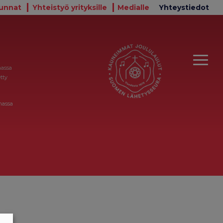
unnat
Yhteistyö yrityksille
Medialle
Yhteystiedot
massa
tty
massa