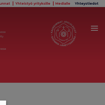
unnat
Yhteistyö yrityksille
Medialle
Yhteystiedot
massa
tty
massa