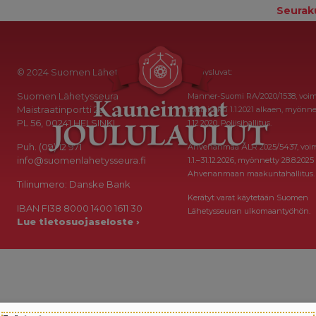
Seurak
© 2024 Suomen Lähetysseura
Keräysluvat:
Suomen Lähetysseura
Manner-Suomi RA/2020/1538, voi
Maistraatinportti 2a
toistaiseksi 1.1.2021 alkaen, myönne
PL 56, 00241 HELSINKI
1.12.2020, Poliisihallitus.
Puh. (09) 12 971
Ahvenanmaa ÅLR 2025/5437, voi
info@suomenlahetysseura.fi
1.1.–31.12.2026, myönnetty 28.8.2025
Ahvenanmaan maakuntahallitus.
Tilinumero: Danske Bank
Kerätyt varat käytetään Suomen
IBAN FI38 8000 1400 1611 30
Lähetysseuran ulkomaantyöhön.
Lue tietosuojaseloste ›