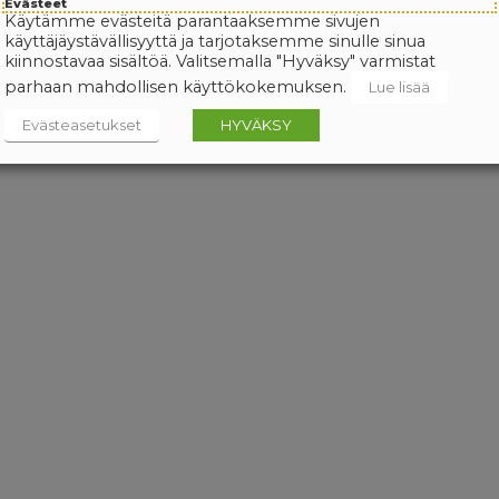
Evästeet
Käytämme evästeitä parantaaksemme sivujen
käyttäjäystävällisyyttä ja tarjotaksemme sinulle sinua
kiinnostavaa sisältöä. Valitsemalla "Hyväksy" varmistat
parhaan mahdollisen käyttökokemuksen.
Lue lisää
Evästeasetukset
HYVÄKSY