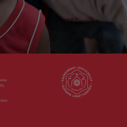
massa
tty
massa