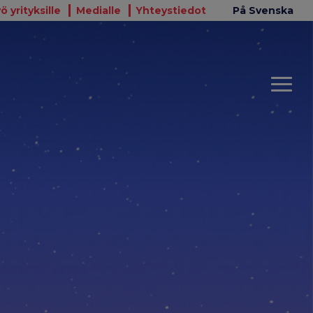
ö yrityksille
Medialle
Yhteystiedot
På Svenska