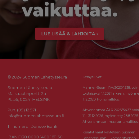
vaikuttaa.
LUE LISÄÄ & LAHJOITA ›
© 2024 Suomen Lähetysseura
Keräysluvat:
Suomen Lähetysseura
Manner-Suomi RA/2020/1538, voi
Maistraatinportti 2a
toistaiseksi 1.1.2021 alkaen, myönne
PL 56, 00241 HELSINKI
1.12.2020, Poliisihallitus.
Puh. (09) 12 971
Ahvenanmaa ÅLR 2025/5437, voi
info@suomenlahetysseura.fi
1.1.–31.12.2026, myönnetty 28.8.2025
Ahvenanmaan maakuntahallitus.
Tilinumero: Danske Bank
Kerätyt varat käytetään Suomen
IBAN FI38 8000 1400 1611 30
Lähetysseuran ulkomaantyöhön.