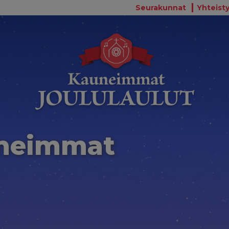
Seurakunnat
Yhteisty
uneimmat