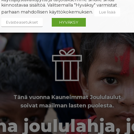
kiinnostavaa sisältöä. Valitsemalla "Hyväksy" varmistat
parhaan mahdollisen käyttökokemuksen.
Lue lisää
Evästeasetukset
HYVÄKSY
Tänä vuonna Kauneimmat Joululaulut
soivat maailman lasten puolesta.
a joululahja, 