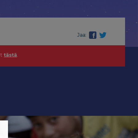
Jaa:
yt
tästä
.