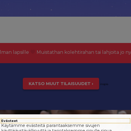
lman lapsille
Muistathan kolehtirahan tai lahjoita jo n
KATSO MUUT TILAISUUDET ›
inspis
Evästeet
Käytämme evästeitä parantaaksemme sivujen
käyttäjäystävällisyyttä ja tarjotaksemme sinulle sinua