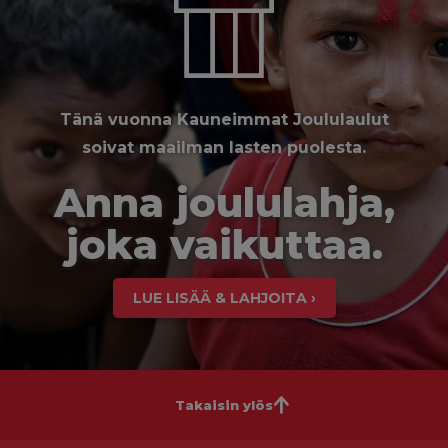
Tänä vuonna Kauneimmat Joululaulut
soivat maailman lasten puolesta.
Anna joululahja,
joka vaikuttaa.
LUE LISÄÄ & LAHJOITA ›
Takaisin ylös