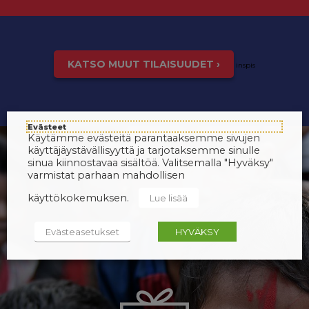
KATSO MUUT TILAISUUDET ›
inspis
Evästeet
Käytämme evästeitä parantaaksemme sivujen
käyttäjäystävällisyyttä ja tarjotaksemme sinulle
sinua kiinnostavaa sisältöä. Valitsemalla "Hyväksy"
varmistat parhaan mahdollisen
käyttökokemuksen.
Lue lisää
Evästeasetukset
HYVÄKSY