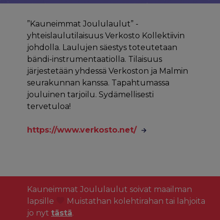
”Kauneimmat Joululaulut” -
yhteislaulutilaisuus Verkosto Kollektiivin
johdolla. Laulujen säestys toteutetaan
bändi-instrumentaatiolla. Tilaisuus
järjestetään yhdessä Verkoston ja Malmin
seurakunnan kanssa. Tapahtumassa
jouluinen tarjoilu. Sydämellisesti
tervetuloa!
https://www.verkosto.net/
Kauneimmat Joululaulut soivat maailman
lapsille
Muistathan kolehtirahan tai lahjoita
jo nyt
tästä
.