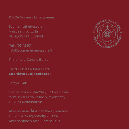
© 2024 Suomen Lähetysseura
Suomen Lähetysseura
Maistraatinportti 2a
PL 56, 00241 HELSINKI
Puh. (09) 12 971
info@suomenlahetysseura.fi
Tilinumero: Danske Bank
IBAN FI38 8000 1400 1611 30
Lue tietosuojaseloste ›
Keräysluvat:
Manner-Suomi RA/2020/1538, voimassa
toistaiseksi 1.1.2021 alkaen, myönnetty
1.12.2020, Poliisihallitus.
Ahvenanmaa ÅLR 2025/5437, voimassa
1.1.–31.12.2026, myönnetty 28.8.2025
Ahvenanmaan maakuntahallitus.