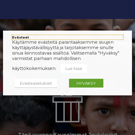
Evästeet
Käytämme evästeitä parantaaksemme sivujen
käyttäjäystävällisyyttä ja tarjotaksemme sinulle
sinua kiinnostavaa sisältöä. Valitsemalla "Hyväksy"
varmistat parhaan mahdollisen
käyttökokemuksen.
Lue lisää
Evästeasetukset
HYVÄKSY
Tänä vuonna Kauneimmat Joululaulut