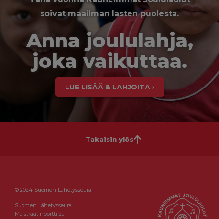
soivat maailman lasten puolesta.
Anna joululahja,
joka vaikuttaa.
LUE LISÄÄ & LAHJOITA ›
Takaisin ylös
© 2024 Suomen Lähetysseura
Suomen Lähetysseura
Maistraatinportti 2a