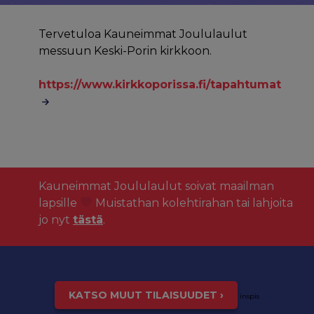
Tervetuloa Kauneimmat Joululaulut
messuun Keski-Porin kirkkoon.
https://www.kirkkoporissa.fi/tapahtumat
Kauneimmat Joululaulut soivat maailman
lapsille
Muistathan kolehtirahan tai lahjoita
jo nyt
tästä
.
KATSO MUUT TILAISUUDET ›
inspis