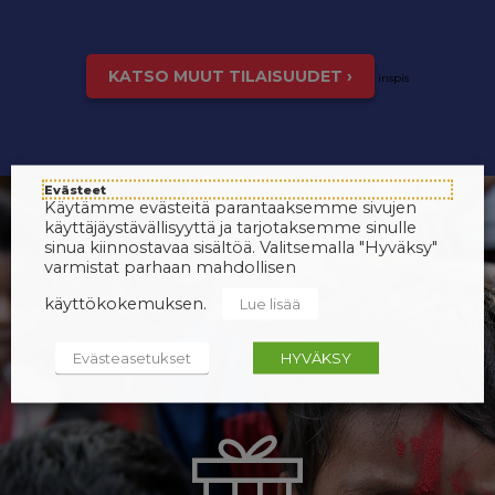
KATSO MUUT TILAISUUDET ›
inspis
Evästeet
Käytämme evästeitä parantaaksemme sivujen
käyttäjäystävällisyyttä ja tarjotaksemme sinulle
sinua kiinnostavaa sisältöä. Valitsemalla "Hyväksy"
varmistat parhaan mahdollisen
käyttökokemuksen.
Lue lisää
Evästeasetukset
HYVÄKSY