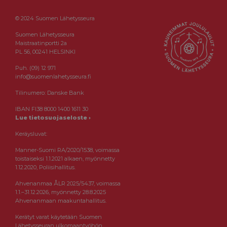
© 2024 Suomen Lähetysseura
Suomen Lähetysseura
Maistraatinportti 2a
PL 56, 00241 HELSINKI
Puh. (09) 12 971
info@suomenlahetysseura.fi
Tilinumero: Danske Bank
IBAN FI38 8000 1400 1611 30
Lue tietosuojaseloste ›
Keräysluvat:
Manner-Suomi RA/2020/1538, voimassa
toistaiseksi 1.1.2021 alkaen, myönnetty
1.12.2020, Poliisihallitus.
Ahvenanmaa ÅLR 2025/5437, voimassa
1.1.–31.12.2026, myönnetty 28.8.2025
Ahvenanmaan maakuntahallitus.
Kerätyt varat käytetään Suomen
Lähetysseuran ulkomaantyöhön.