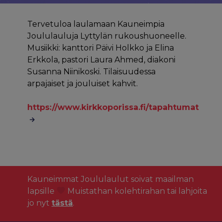
Tervetuloa laulamaan Kauneimpia
Joululauluja Lyttylän rukoushuoneelle.
Musiikki: kanttori Päivi Holkko ja Elina
Erkkola, pastori Laura Ahmed, diakoni
Susanna Niinikoski. Tilaisuudessa
arpajaiset ja jouluiset kahvit.
https://www.kirkkoporissa.fi/tapahtumat
Kauneimmat Joululaulut soivat maailman
lapsille
Muistathan kolehtirahan tai lahjoita
jo nyt
tästä
.