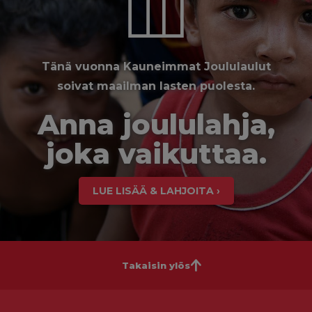
Tänä vuonna Kauneimmat Joululaulut
soivat maailman lasten puolesta.
Anna joululahja,
joka vaikuttaa.
LUE LISÄÄ & LAHJOITA ›
Takaisin ylös